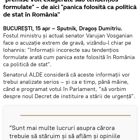
formulate” – de aici ”panica folosită ca politică
de stat în România”
BUCUREȘTI, 15 apr – Sputnik, Dragoș Dumitriu.
Fostul ministru și actual senator Varujan Vosganian
face o acuzație extrem de gravă, vizându-l chiar pe
Iohannis: ”Informații incorecte sau tendențios
formulate arată cum panica este folosită în România
ca politică de stat”.
Senatorul ALDE consideră că aceste informații vor
trebui analizate serios – și ca e timp, până mâine,
când e programat votul în Parlament, ”să vorbim
despre noul Decret de instituire a stării de urgență”.
”Sunt mai multe lucruri asupra cărora
trebuie să stăruim și să aflăm și opiniile