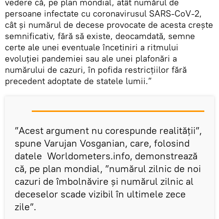
vedere că, pe plan mondial, atât numărul de
persoane infectate cu coronavirusul SARS-CoV-2,
cât și numărul de decese provocate de acesta crește
semnificativ, fără să existe, deocamdată, semne
certe ale unei eventuale încetiniri a ritmului
evoluției pandemiei sau ale unei plafonări a
numărului de cazuri, în pofida restricțiilor fără
precedent adoptate de statele lumii.”
”Acest argument nu corespunde realității”,
spune Varujan Vosganian, care, folosind
datele Worldometers.info, demonstrează
că, pe plan mondial, ”numărul zilnic de noi
cazuri de îmbolnăvire și numărul zilnic al
deceselor scade vizibil în ultimele zece
zile”.