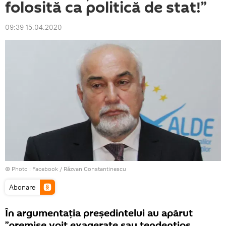
folosită ca politică de stat!”
09:39 15.04.2020
© Photo :
Facebook / Răzvan Constantinescu
Abonare
În argumentația președintelui au apărut
”premise voit exagerate sau tendențios