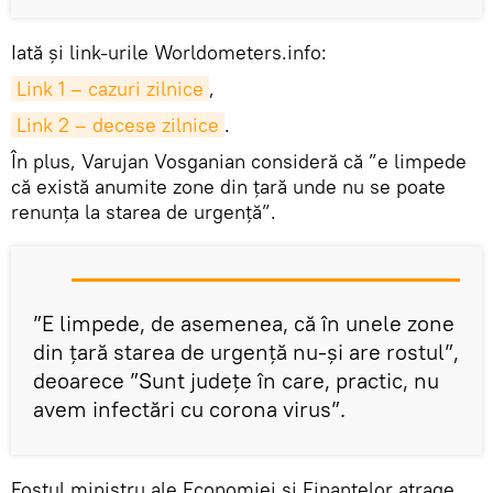
Iată și link-urile Worldometers.info:
Link 1 – cazuri zilnice
,
Link 2 – decese zilnice
.
În plus, Varujan Vosganian consideră că ”e limpede
că există anumite zone din țară unde nu se poate
renunța la starea de urgență”.
”E limpede, de asemenea, că în unele zone
din țară starea de urgență nu-și are rostul”,
deoarece ”Sunt județe în care, practic, nu
avem infectări cu corona virus”.
Fostul ministru ale Economiei și Finanțelor atrage