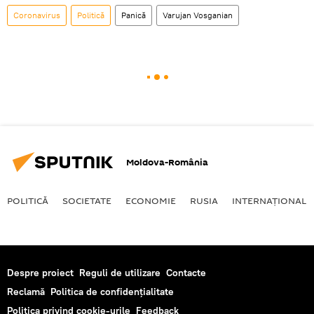
Coronavirus
Politică
Panică
Varujan Vosganian
Moldova-România
POLITICĂ
SOCIETATE
ECONOMIE
RUSIA
INTERNAŢIONAL
Despre proiect
Reguli de utilizare
Contacte
Reclamă
Politica de confidențialitate
Politica privind cookie-urile
Feedback