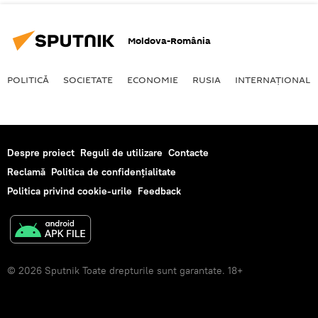
Moldova-România
POLITICĂ
SOCIETATE
ECONOMIE
RUSIA
INTERNAŢIONAL
Despre proiect
Reguli de utilizare
Contacte
Reclamă
Politica de confidențialitate
Politica privind cookie-urile
Feedback
© 2026 Sputnik Toate drepturile sunt garantate. 18+