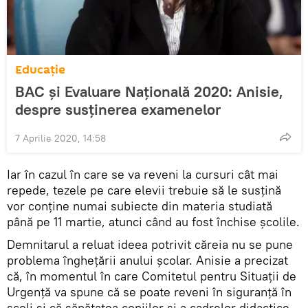
Educație
BAC și Evaluare Națională 2020: Anisie,
despre susținerea examenelor
7 Aprilie 2020, 14:58
Iar în cazul în care se va reveni la cursuri cât mai
repede, tezele pe care elevii trebuie să le susțină
vor conține numai subiecte din materia studiată
până pe 11 martie, atunci când au fost închise școlile.
Demnitarul a reluat ideea potrivit căreia nu se pune
problema înghețării anului școlar. Anisie a precizat
că, în momentul în care Comitetul pentru Situații de
Urgență va spune că se poate reveni în siguranță în
școli și că sănătatea copiilor și a cadrelor didactice