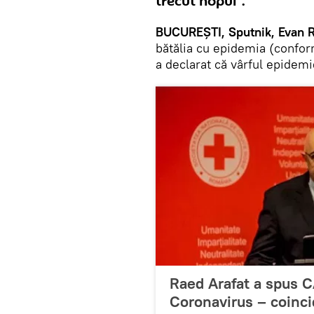
trecut hopul”.
BUCUREȘTI, Sputnik, Evan R
bătălia cu epidemia (confor
a declarat că vârful epidemiei
Raed Arafat a spus C
Coronavirus – coinc