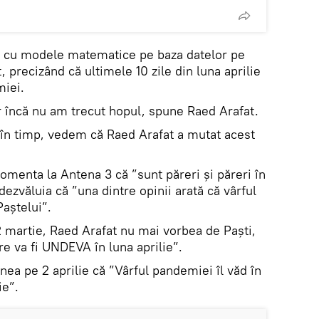
ști cu modele matematice pe baza datelor pe
 precizând că ultimele 10 zile din luna aprilie
miei.
r încă nu am trecut hopul, spune Raed Arafat.
 în timp, vedem că Raed Arafat a mutat acest
comenta la Antena 3 că ”sunt păreri și păreri în
dezvăluia că ”una dintre opinii arată că vârful
Paștelui”.
martie, Raed Arafat nu mai vorbea de Paști,
are va fi UNDEVA în luna aprilie”.
nea pe 2 aprilie că ”Vârful pandemiei îl văd în
ie”.