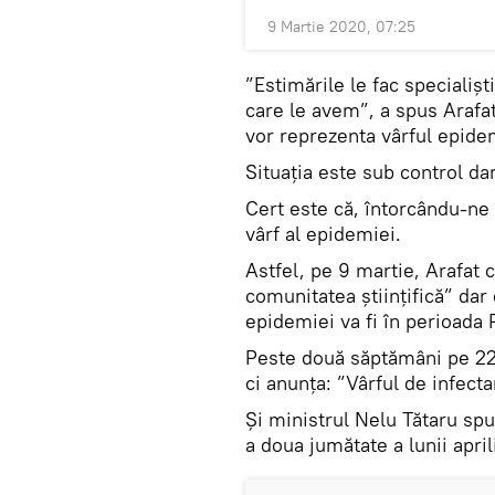
9 Martie 2020, 07:25
”Estimările le fac speciali
care le avem”, a spus Arafat,
vor reprezenta vârful epide
Situația este sub control da
Cert este că, întorcându-ne
vârf al epidemiei.
Astfel, pe 9 martie, Arafat 
comunitatea științifică” dar 
epidemiei va fi în perioada 
Peste două săptămâni pe 22 
ci anunța: ”Vârful de infect
Și ministrul Nelu Tătaru spu
a doua jumătate a lunii april