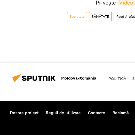
Privește
Video
Societate
SĂNĂTATE
Raed Arafat
Moldova-România
POLITICĂ
S
Despre proiect
Reguli de utilizare
Contacte
Reclamă