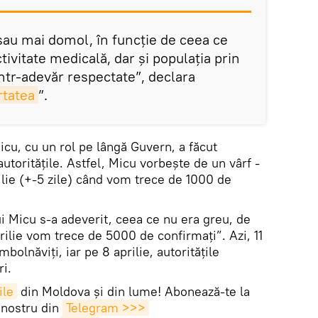
 sau mai domol, în funcţie de ceea ce
tivitate medicală, dar şi populaţia prin
ntr-adevăr respectate”, declara
rtatea
”.
u, cu un rol pe lângă Guvern, a făcut
utoritățile. Astfel, Micu vorbește de un vârf -
ilie (+-5 zile) când vom trece de 1000 de
lui Micu s-a adeverit, ceea ce nu era greu, de
aprilie vom trece de 5000 de confirmați”. Azi, 11
mbolnăviți, iar pe 8 aprilie, autoritățile
i.
ile
din Moldova și din lume! Abonează-te la
 nostru din
Telegram >>>