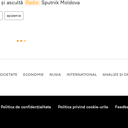
și ascultă
Radio
Sputnik Moldova
epidemie
OCIETATE
ECONOMIE
RUSIA
INTERNAŢIONAL
ANALIZE ȘI OP
Politica de confidențialitate
Politica privind cookie-urile
Feedb