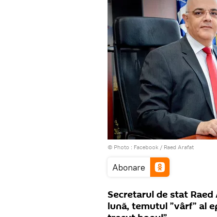
© Photo :
Facebook / Raed Arafat
Abonare
Secretarul de stat Raed A
lună, temutul ”vârf” al 