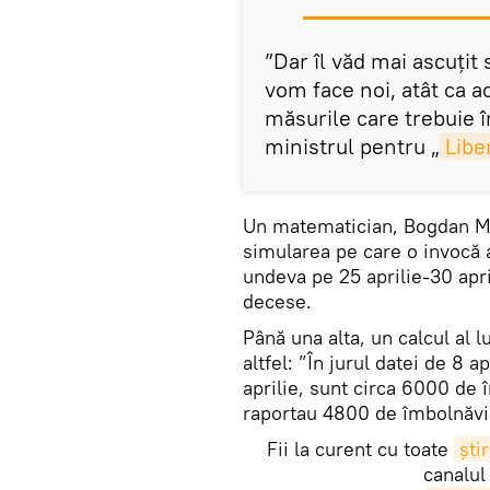
”Dar îl văd mai ascuţit
vom face noi, atât ca ac
măsurile care trebuie î
ministrul pentru „
Libe
Un matematician, Bogdan Mic
simularea pe care o invocă a
undeva pe 25 aprilie-30 apr
decese.
Până una alta, un calcul al 
altfel: ”În jurul datei de 8 
aprilie, sunt circa 6000 de î
raportau 4800 de îmbolnăvir
Fii la curent cu toate
știr
canalul