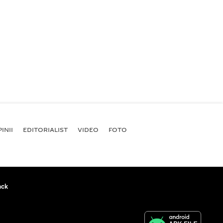
INII
EDITORIALIST
VIDEO
FOTO
ack