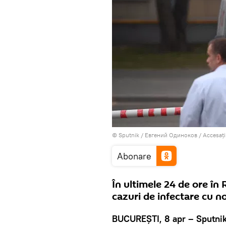
© Sputnik / Евгений Одиноков
/
Accesați
Abonare
În ultimele 24 de ore în 
cazuri de infectare cu no
BUCUREȘTI, 8 apr – Sputni