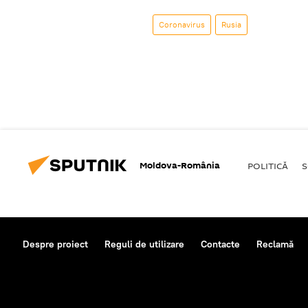
Coronavirus
Rusia
Moldova-România
POLITICĂ
S
Despre proiect
Reguli de utilizare
Contacte
Reclamă