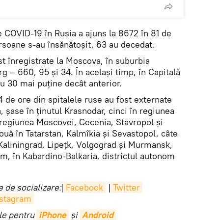
e COVID-19 în Rusia a ajuns la 8672 în 81 de
ersoane s-au însănătoșit, 63 au decedat.
t înregistrate la Moscova, în suburbia
 – 660, 95 și 34. În același timp, în Capitală
u 30 mai puține decât anterior.
 de ore din spitalele ruse au fost externate
șase în ținutul Krasnodar, cinci în regiunea
n regiunea Moscovei, Cecenia, Stavropol și
uă în Tatarstan, Kalmîkia și Sevastopol, câte
 Kaliningrad, Lipețk, Volgograd și Murmansk,
rm, în Kabardino-Balkaria, districtul autonom
 de socializare:
|
Facebook
|
Twitter
nstagram
ile pentru
iPhone
și
Android