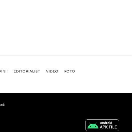
INII
EDITORIALIST
VIDEO
FOTO
ack