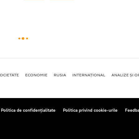
OCIETATE
ECONOMIE
RUSIA
INTERNAŢIONAL
ANALIZE ȘI OP
Politica de confidențialitate
Politica privind cookie-urile
Feedb