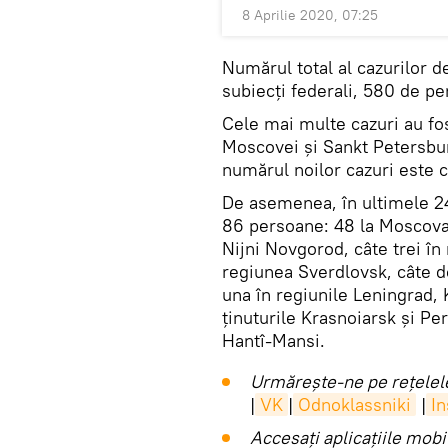
8 Aprilie 2020, 07:25
Numărul total al cazurilor d
subiecți federali, 580 de p
Cele mai multe cazuri au fos
Moscovei și Sankt Petersburg
numărul noilor cazuri este c
De asemenea, în ultimele 24
86 persoane: 48 la Moscova, 
Nijni Novgorod, câte trei î
regiunea Sverdlovsk, câte do
una în regiunile Leningrad,
ținuturile Krasnoiarsk și Pe
Hantî-Mansi.
Urmărește-ne pe rețelele
|
VK
|
Odnoklassniki
|
I
Accesaţi aplicaţiile mob