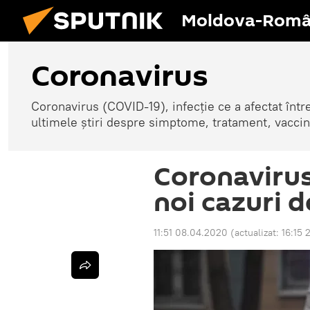
Moldova-Româ
Coronavirus
Coronavirus (COVID-19), infecție ce a afectat înt
ultimele știri despre simptome, tratament, vaccin
Coronavirus
noi cazuri d
11:51 08.04.2020
(actualizat:
16:15 