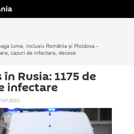
nia
reaga lume, inclusiv România și Moldova -
are, cazuri de infectare, decese
 în Rusia: 1175 de
e infectare
21.07.2021
)