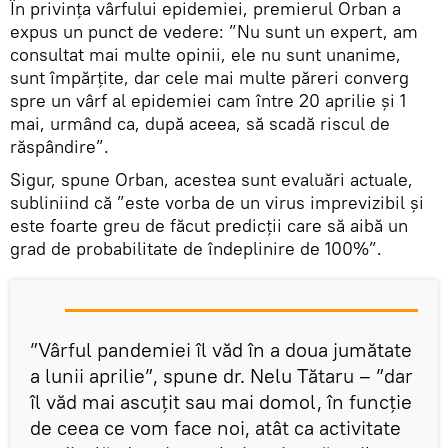
În privința vârfului epidemiei, premierul Orban a
expus un punct de vedere: ”Nu sunt un expert, am
consultat mai multe opinii, ele nu sunt unanime,
sunt împărţite, dar cele mai multe păreri converg
spre un vârf al epidemiei cam între 20 aprilie şi 1
mai, urmând ca, după aceea, să scadă riscul de
răspândire”.
Sigur, spune Orban, acestea sunt evaluări actuale,
subliniind că ”este vorba de un virus imprevizibil şi
este foarte greu de făcut predicţii care să aibă un
grad de probabilitate de îndeplinire de 100%”.
”Vârful pandemiei îl văd în a doua jumătate
a lunii aprilie”, spune dr. Nelu Tătaru – ”dar
îl văd mai ascuţit sau mai domol, în funcţie
de ceea ce vom face noi, atât ca activitate