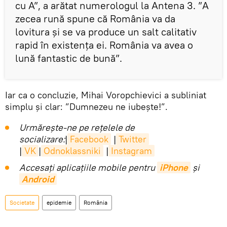
cu A”, a arătat numerologul la Antena 3. ”A
zecea rună spune că România va da
lovitura și se va produce un salt calitativ
rapid în existența ei. România va avea o
lună fantastic de bună”.
Iar ca o concluzie, Mihai Voropchievici a subliniat
simplu și clar: ”Dumnezeu ne iubește!”.
Urmărește-ne pe rețelele de
socializare:
|
Facebook
|
Twitter
|
VK
|
Odnoklassniki
|
Instagram
Accesaţi aplicaţiile mobile pentru
iPhone
și
Android
Societate
epidemie
România