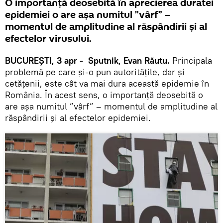
O importanță deosebită în aprecierea duratei
epidemiei o are așa numitul ”vârf” –
momentul de amplitudine al răspândirii și al
efectelor virusului.
BUCUREȘTI, 3 apr - Sputnik, Evan Răutu.
Principala
problemă pe care și-o pun autoritățile, dar și
cetățenii, este cât va mai dura această epidemie în
România. În acest sens, o importanță deosebită o
are așa numitul ”vârf” – momentul de amplitudine al
răspândirii și al efectelor epidemiei.