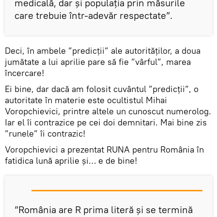
medicală, dar şi populaţia prin măsurile
care trebuie într-adevăr respectate”.
Deci, în ambele ”predicții” ale autorităților, a doua
jumătate a lui aprilie pare să fie ”vârful”, marea
încercare!
Ei bine, dar dacă am folosit cuvântul ”predicții”, o
autoritate în materie este ocultistul Mihai
Voropchievici, printre altele un cunoscut numerolog.
Iar el îi contrazice pe cei doi demnitari. Mai bine zis
”runele” îi contrazic!
Voropchievici a prezentat RUNA pentru România în
fatidica lună aprilie și… e de bine!
”România are R prima literă și se termină