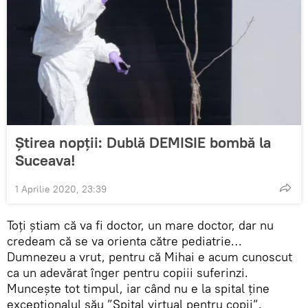
Știrea nopții: Dublă DEMISIE bombă la
Suceava!
1 Aprilie 2020, 23:39
Toți știam că va fi doctor, un mare doctor, dar nu
credeam că se va orienta către pediatrie…
Dumnezeu a vrut, pentru că Mihai e acum cunoscut
ca un adevărat înger pentru copiii suferinzi.
Muncește tot timpul, iar când nu e la spital ține
excepționalul său ”Spital virtual pentru copii”.