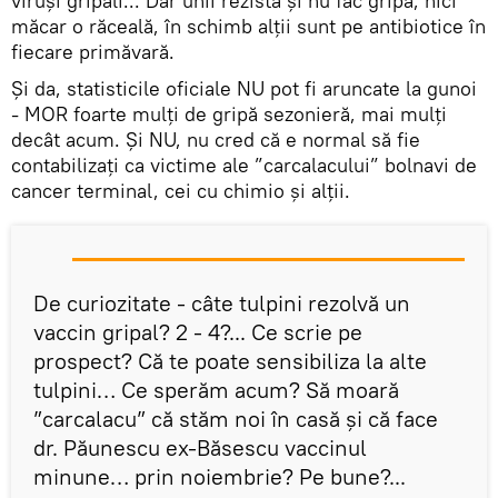
viruși gripali... Dar unii rezistă și nu fac gripă, nici
măcar o răceală, în schimb alții sunt pe antibiotice în
fiecare primăvară.
Și da, statisticile oficiale NU pot fi aruncate la gunoi
- MOR foarte mulți de gripă sezonieră, mai mulți
decât acum. Și NU, nu cred că e normal să fie
contabilizați ca victime ale ”carcalacului” bolnavi de
cancer terminal, cei cu chimio și alții.
De curiozitate - câte tulpini rezolvă un
vaccin gripal? 2 - 4?... Ce scrie pe
prospect? Că te poate sensibiliza la alte
tulpini… Ce sperăm acum? Să moară
”carcalacu” că stăm noi în casă și că face
dr. Păunescu ex-Băsescu vaccinul
minune… prin noiembrie? Pe bune?...