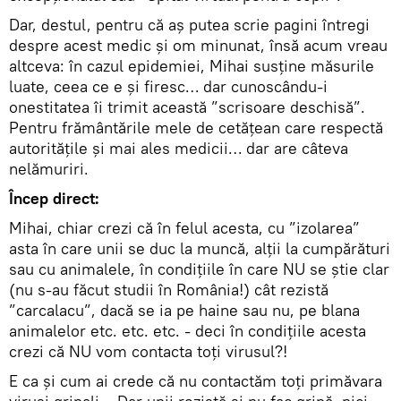
Dar, destul, pentru că aș putea scrie pagini întregi
despre acest medic și om minunat, însă acum vreau
altceva: în cazul epidemiei, Mihai susține măsurile
luate, ceea ce e și firesc… dar cunoscându-i
onestitatea îi trimit această ”scrisoare deschisă”.
Pentru frământările mele de cetățean care respectă
autoritățile și mai ales medicii… dar are câteva
nelămuriri.
Încep direct:
Mihai, chiar crezi că în felul acesta, cu ”izolarea”
asta în care unii se duc la muncă, alții la cumpărături
sau cu animalele, în condițiile în care NU se știe clar
(nu s-au făcut studii în România!) cât rezistă
”carcalacu”, dacă se ia pe haine sau nu, pe blana
animalelor etc. etc. etc. - deci în condițiile acesta
crezi că NU vom contacta toți virusul?!
E ca și cum ai crede că nu contactăm toți primăvara