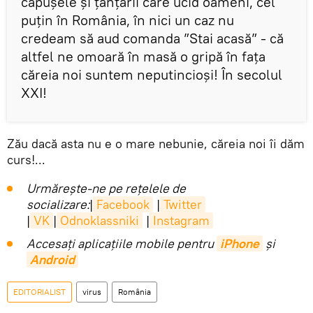
căpușele și țânțarii care ucid oameni, cel
puțin în România, în nici un caz nu
credeam să aud comanda ”Stai acasă” - că
altfel ne omoară în masă o gripă în fața
căreia noi suntem neputincioși! În secolul
XXI!
Zău dacă asta nu e o mare nebunie, căreia noi îi dăm
curs!...
Urmărește-ne pe rețelele de
socializare:
|
Facebook
|
Twitter
|
VK
|
Odnoklassniki
|
Instagram
Accesaţi aplicaţiile mobile pentru
iPhone
și
Android
EDITORIALIST
virus
România