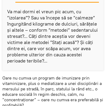
Va mai dormi el vreun pic acum, cu
”izolarea”? Sau va începe să se ”calmeze”
îngurgitând kilograme de dulciuri, sărățele
și altele – conform ”metodei” sedentarului
stresat?... Câți dintre aceștia vor deveni
victime ale metodei ”Stați acasă”? Și câți
dintre ei, care vor scăpa acum, vor avea
probleme ulterior din cauza acestei
perioade teribile?...
Oare nu cumva un program de imunizare prin
vitaminizare, plus o mediatizare a unei disciplinări a
mersului pe stradă, în parc, statului la rând etc., o
educare socială în regim deschis, calm, nu
”concentraționar” – oare nu cumva era preferabilă și
profitabilă?