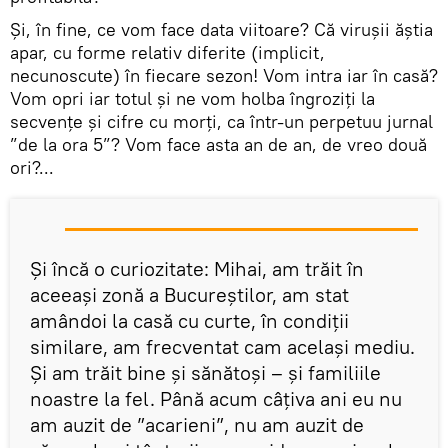
Și, în fine, ce vom face data viitoare? Că virușii ăștia
apar, cu forme relativ diferite (implicit,
necunoscute) în fiecare sezon! Vom intra iar în casă?
Vom opri iar totul și ne vom holba îngroziți la
secvențe și cifre cu morți, ca într-un perpetuu jurnal
”de la ora 5”? Vom face asta an de an, de vreo două
ori?...
Și încă o curiozitate: Mihai, am trăit în
aceeași zonă a Bucureștilor, am stat
amândoi la casă cu curte, în condiții
similare, am frecventat cam același mediu.
Și am trăit bine și sănătoși – și familiile
noastre la fel. Până acum câțiva ani eu nu
am auzit de ”acarieni”, nu am auzit de