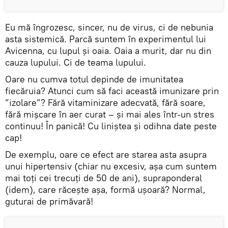
Eu mă îngrozesc, sincer, nu de virus, ci de nebunia
asta sistemică. Parcă suntem în experimentul lui
Avicenna, cu lupul și oaia. Oaia a murit, dar nu din
cauza lupului. Ci de teama lupului.
Oare nu cumva totul depinde de imunitatea
fiecăruia? Atunci cum să faci această imunizare prin
”izolare”? Fără vitaminizare adecvată, fără soare,
fără mișcare în aer curat – și mai ales într-un stres
continuu! În panică! Cu liniștea și odihna date peste
cap!
De exemplu, oare ce efect are starea asta asupra
unui hipertensiv (chiar nu excesiv, așa cum suntem
mai toți cei trecuți de 50 de ani), supraponderal
(idem), care răcește așa, formă ușoară? Normal,
guturai de primăvară!