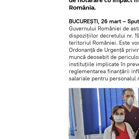
de hotărâre cu impact m
România.
BUCUREȘTI, 26 mart – Sput
Guvernului României de astă
dispozițiilor decretului nr. 
teritoriul României. Este vo
Ordonanță de Urgență privin
muncă deosebit de periculoa
instituțiile implicate în pre
reglementarea finanțării inf
salariale pentru personalul