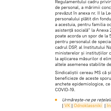
Regulamentului cadru privind
de personal, a mărimii conc
prevăzut în anexa nr. II la L
personalului plătit din fond
a acestuia, pentru familia o
asistență socială” la Anexa 
poate acorda un spor de la 
pentru personalul de special
cadrul DSP, al Institutului N
ministerelor și instituțiilor
la aplicarea măsurilor d eli
altele asemenea stabilite de
Sindicaliștii cereau MS că și
beneficieze de aceste sporur
anchete epidemiologice, ce i
COVID-19.
Urmărește-ne pe rețelele
|
VK
|
Odnoklassniki
|
I