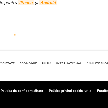
ile pentru
iPhone
și
Android
OCIETATE
ECONOMIE
RUSIA
INTERNAŢIONAL
ANALIZE ȘI OP
Politica de confidențialitate
Politica privind cookie-urile
Feedb