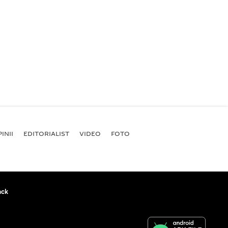
INII
EDITORIALIST
VIDEO
FOTO
ack