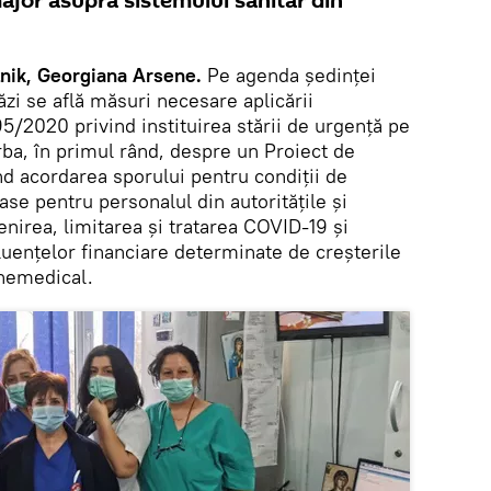
ajor asupra sistemului sanitar din
nik, Georgiana Arsene.
Pe agenda ședinței
zi se află măsuri necesare aplicării
195/2020 privind instituirea stării de urgență pe
rba, în primul rând, despre un Proiect de
d acordarea sporului pentru condiții de
se pentru personalul din autoritățile și
venirea, limitarea și tratarea COVID-19 și
luențelor financiare determinate de creșterile
 nemedical.