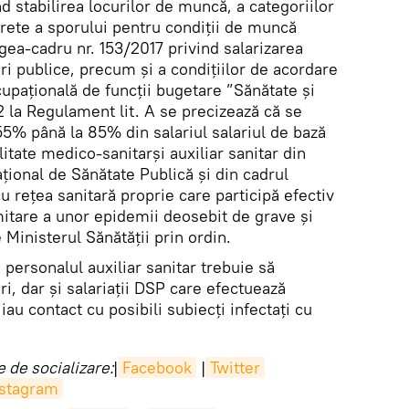
 stabilirea locurilor de muncă, a categoriilor
rete a sporului pentru condiții de muncă
egea-cadru nr. 153/2017 privind salarizarea
uri publice, precum și a condițiilor de acordare
cupațională de funcții bugetare ”Sănătate și
2 la Regulament lit. A se precizează că se
55% până la 85% din salariul salariul de bază
itate medico-sanitarși auxiliar sanitar din
ațional de Sănătate Publică și din cadrul
 cu rețea sanitară proprie care participă efectiv
mitare a unor epidemii deosebit de grave și
 Ministerul Sănătății prin ordin.
 personalul auxiliar sanitar trebuie să
i, dar și salariații DSP care efectuează
au contact cu posibili subiecți infectați cu
 de socializare:
|
Facebook
|
Twitter
nstagram