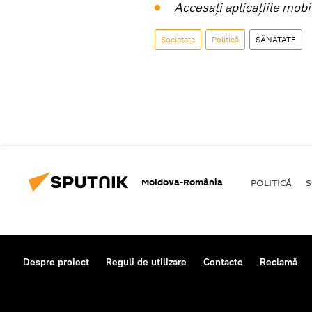
Accesaţi aplicaţiile mob
Societate
Politică
SĂNĂTATE
Moldova-România
POLITICĂ
S
Despre proiect
Reguli de utilizare
Contacte
Reclamă