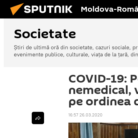
Moldova-Româ
Societate
Știri de ultimă oră din societate, cazuri sociale, pr
evenimente publice, culturale, viața de la țară, d
COVID-19: P
nemedical, 
pe ordinea 
16:57 26.03.2020