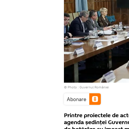
© Photo :
Guvernul României
Abonare
Printre proiectele de ac
agenda ședinței Guvernul