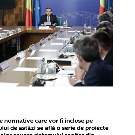
te normative care vor fi incluse pe
ui de astăzi se află o serie de proiecte