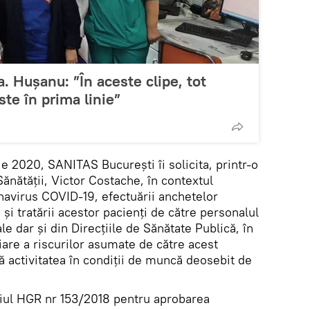
 Hușanu: ”În aceste clipe, tot
te în prima linie”
ie 2020, SANITAS București îi solicita, printr-o
Sănătății, Victor Costache, în contextul
onavirus COVID-19, efectuării anchetelor
 și tratării acestor pacienți de către personalul
e dar și din Direcțiile de Sănătate Publică, în
are a riscurilor asumate de către acest
ă activitatea în condiții de muncă deosebit de
eiul HGR nr 153/2018 pentru aprobarea