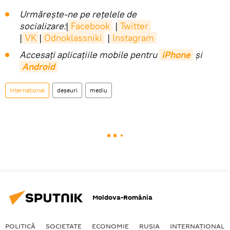
Urmărește-ne pe rețelele de
socializare:
|
Facebook
|
Twitter
|
VK
|
Odnoklassniki
|
Instagram
Accesaţi aplicaţiile mobile pentru
iPhone
și
Android
Internaţional
deșeuri
mediu
Moldova-România
POLITICĂ
SOCIETATE
ECONOMIE
RUSIA
INTERNAŢIONAL