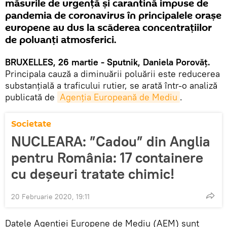
măsurile de urgenţă şi carantină impuse de
pandemia de coronavirus în principalele oraşe
europene au dus la scăderea concentraţiilor
de poluanţi atmosferici.
BRUXELLES, 26 martie - Sputnik, Daniela Porovăț.
Principala cauză a diminuării poluării este reducerea
substanţială a traficului rutier, se arată într-o analiză
publicată de
Agenţia Europeană de Mediu
.
Societate
NUCLEARA: ”Cadou” din Anglia
pentru România: 17 containere
cu deșeuri tratate chimic!
20 Februarie 2020, 19:11
Datele Agenţiei Europene de Mediu (AEM) sunt