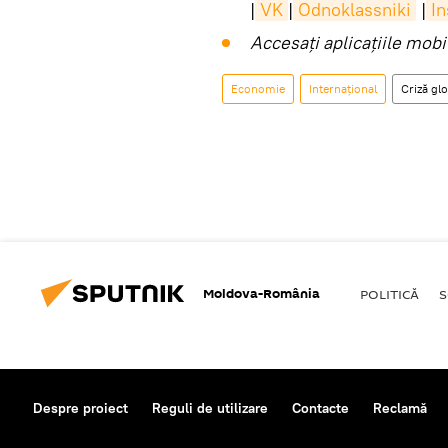
|
VK
|
Odnoklassniki
|
I
Accesaţi aplicaţiile mob
Economie
Internaţional
Criză gl
Moldova-România
POLITICĂ
S
Despre proiect
Reguli de utilizare
Contacte
Reclamă