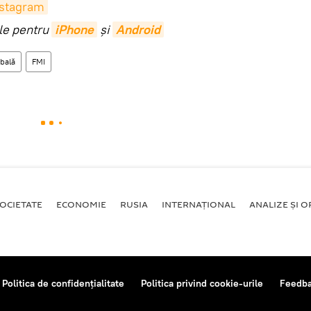
nstagram
ile pentru
iPhone
și
Android
obală
FMI
OCIETATE
ECONOMIE
RUSIA
INTERNAŢIONAL
ANALIZE ȘI OP
Politica de confidențialitate
Politica privind cookie-urile
Feedb