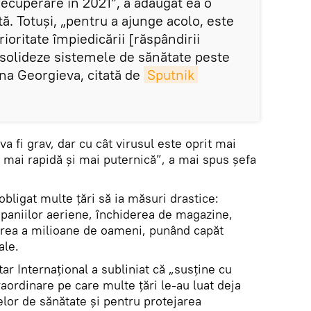
recuperare în 2021”, a adăugat ea o
ă. Totuşi, „pentru a ajunge acolo, este
ioritate împiedicării [răspândirii
nsolideze sistemele de sănătate peste
lina Georgieva, citată de
Sputnik 
a fi grav, dar cu cât virusul este oprit mai
fi mai rapidă și mai puternică”, a mai spus șefa
bligat multe țări să ia măsuri drastice:
paniilor aeriene, închiderea de magazine,
larea a milioane de oameni, punând capăt
ale.
 Internațional a subliniat că „susține cu
aordinare pe care multe țări le-au luat deja
lor de sănătate și pentru protejarea