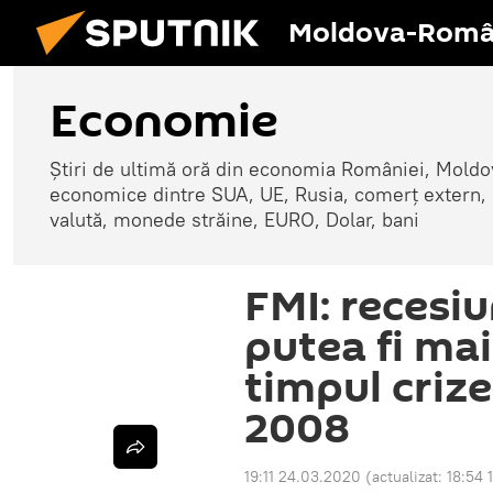
Moldova-Româ
Economie
Știri de ultimă oră din economia României, Moldove
economice dintre SUA, UE, Rusia, comerț extern, r
valută, monede străine, EURO, Dolar, bani
FMI: recesi
putea fi mai
timpul crize
2008
19:11 24.03.2020
(actualizat:
18:54 