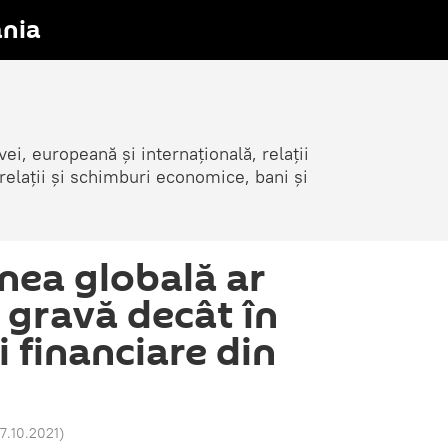
nia
i, europeană și internațională, relații
elații și schimburi economice, bani și
unea globală ar
 gravă decât în
i financiare din
17.10.2021
)