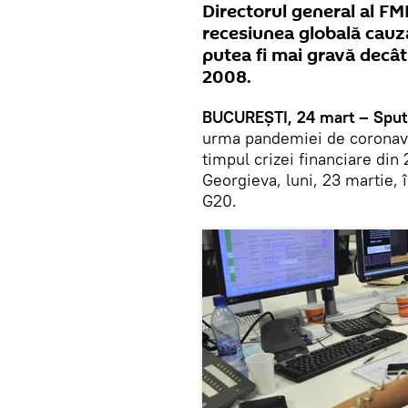
Directorul general al FMI
recesiunea globală cauz
putea fi mai gravă decât
2008.
BUCUREŞTI, 24 mart – Sputn
urma pandemiei de coronavir
timpul crizei financiare din 
Georgieva, luni, 23 martie,
G20.