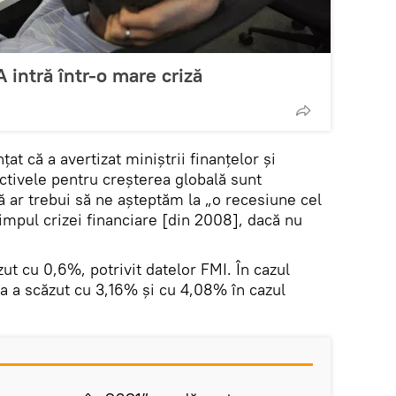
 intră într-o mare criză
at că a avertizat miniștrii finanțelor și
ctivele pentru creșterea globală sunt
ă ar trebui să ne așteptăm la „o recesiune cel
timpul crizei financiare [din 2008], dacă nu
zut cu 0,6%, potrivit datelor FMI. În cazul
a a scăzut cu 3,16% și cu 4,08% în cazul