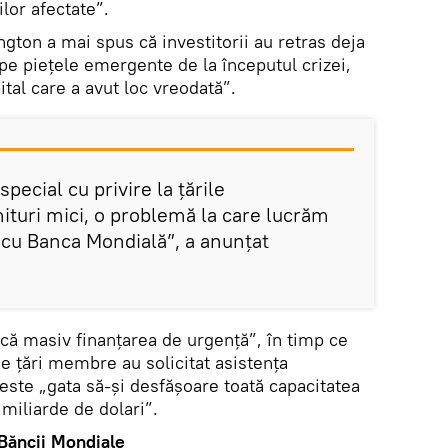
ilor afectate”.
ngton a mai spus că investitorii au retras deja
pe piețele emergente de la începutul crizei,
tal care a avut loc vreodată”.
pecial cu privire la țările
ituri mici, o problemă la care lucrăm
cu Banca Mondială”, a anunţat
ică masiv finanțarea de urgență”, în timp ce
e țări membre au solicitat asistența
este „gata să-și desfășoare toată capacitatea
 miliarde de dolari”.
 Băncii Mondiale