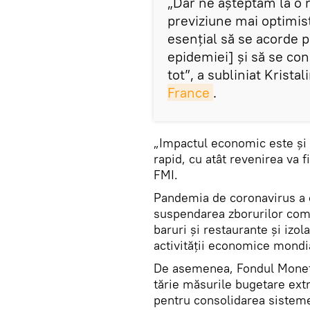
„Dar ne așteptăm la o 
previziune mai optimist
esențial să se acorde pr
epidemiei] și să se co
tot”, a subliniat Krista
France
.
„Impactul economic este și v
rapid, cu atât revenirea va 
FMI.
Pandemia de coronavirus a o
suspendarea zborurilor com
baruri și restaurante și izo
activității economice mondi
De asemenea, Fondul Monetar
tărie măsurile bugetare extr
pentru consolidarea sisteme