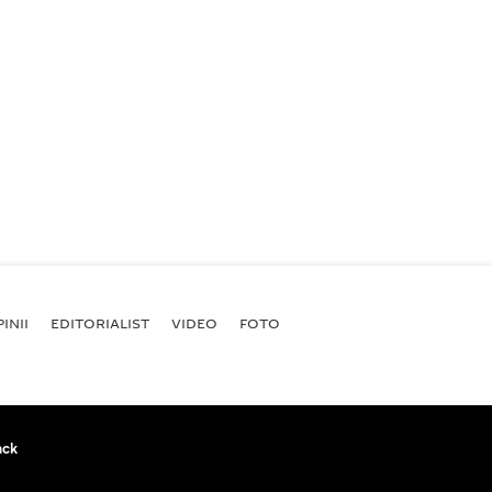
INII
EDITORIALIST
VIDEO
FOTO
ack