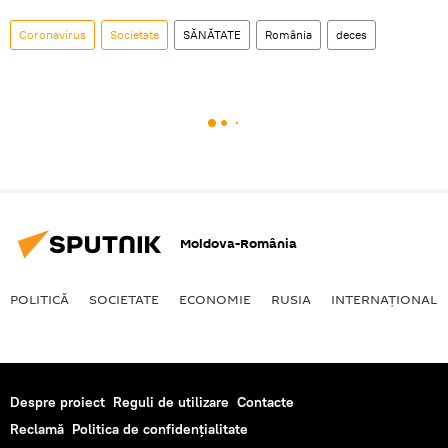
Coronavirus
Societate
SĂNĂTATE
România
deces
Moldova-România
POLITICĂ
SOCIETATE
ECONOMIE
RUSIA
INTERNAŢIONAL
Despre proiect
Reguli de utilizare
Contacte
Reclamă
Politica de confidențialitate