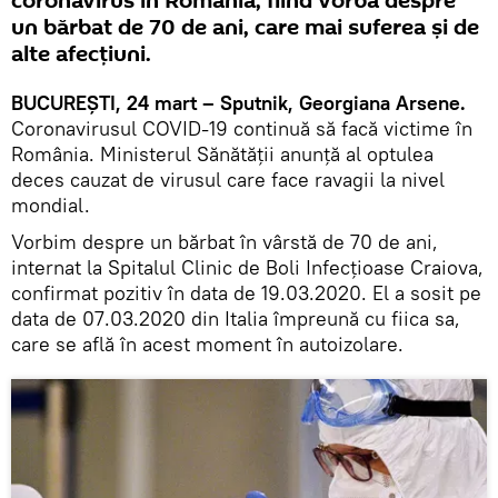
coronavirus în România, fiind vorba despre
un bărbat de 70 de ani, care mai suferea și de
alte afecțiuni.
BUCUREȘTI, 24 mart – Sputnik, Georgiana Arsene.
Coronavirusul COVID-19 continuă să facă victime în
România. Ministerul Sănătății anunță al optulea
deces cauzat de virusul care face ravagii la nivel
mondial.
Vorbim despre un bărbat în vârstă de 70 de ani,
internat la Spitalul Clinic de Boli Infecțioase Craiova,
confirmat pozitiv în data de 19.03.2020. El a sosit pe
data de 07.03.2020 din Italia împreună cu fiica sa,
care se află în acest moment în autoizolare.