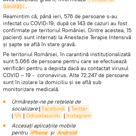
Sănătății
.
Reamintim că, până ieri, 576 de persoane s-au
infectat cu COVID-19, după ce 143 de cazuri au fost
confirmate pe teritoriul României. Dintre acestea, 15
pacienți sunt internați la Anestezie Terapie Intensivă
și șapte se află în stare gravă.
Pe teritoriul României, în carantină instituționalizată
sunt 5.066 de persoane pentru care se efectuează
verificări pentru a depista dacă au contactat virusul
COVID – 19 - coronavirus. Alte 72.247 de persoane
sunt în izolare la domiciliu și se află sub
monitorizare medicală.
Urmărește-ne pe rețelele de
socializare:
|
Facebook
|
Twitter
|
VK
|
Odnoklassniki
|
Instagram
Accesaţi aplicaţiile mobile
pentru
iPhone
și
Android