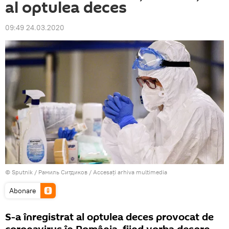
al optulea deces
09:49 24.03.2020
© Sputnik / Рамиль Ситдиков
/
Accesați arhiva multimedia
Abonare
S-a înregistrat al optulea deces provocat de