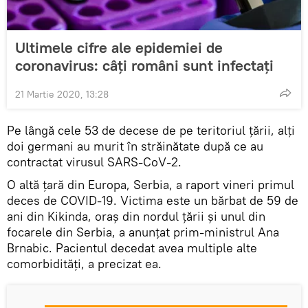
Ultimele cifre ale epidemiei de
coronavirus: câți români sunt infectați
21 Martie 2020, 13:28
Pe lângă cele 53 de decese de pe teritoriul ţării, alţi
doi germani au murit în străinătate după ce au
contractat virusul SARS-CoV-2.
O altă ţară din Europa, Serbia, a raport vineri primul
deces de COVID-19. Victima este un bărbat de 59 de
ani din Kikinda, oraş din nordul ţării şi unul din
focarele din Serbia, a anunţat prim-ministrul Ana
Brnabic. Pacientul decedat avea multiple alte
comorbidităţi, a precizat ea.