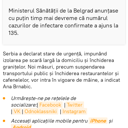
Ministerul Sănătăţii de la Belgrad anunţase
cu puţin timp mai devreme că numărul
cazurilor de infectare confirmate a ajuns la
135.
Serbia a declarat stare de urgenţă, impunând
izolarea pe scară largă la domiciliu şi închiderea
graniţelor. Noi măsuri, precum suspendarea
transportului public şi închiderea restaurantelor şi
cafenelelor, vor intra în vigoare de mâine, a indicat
Ana Brnabic.
Urmărește-ne pe rețelele de
socializare:
|
Facebook
|
Twitter
|
VK
|
Odnoklassniki
|
Instagram
Accesaţi aplicaţiile mobile pentru
iPhone
și
Android