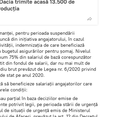
Dacia trimite acasă 13.500 de
roducția
donanței, pentru perioada suspendării
ncă din iniţiativa angajatorului, în cazul
ivităţii, indemnizația de care beneficiază
in bugetul asigurărilor pentru șomaj. Nivelul
mum 75% din salariul de bază corespunzător
it din fondul de salarii, dar nu mai mult de
ediu brut prevăzut de Legea nr. 6/2020 privind
 de stat pe anul 2020.
să beneficieze salariații angajatorilor care
rele condiții:
sau parțial în baza deciziilor emise de
te potrivit legii, pe perioada stării de urgență
tul de situații de urgență emis de Ministerul
lui de Afaceri, prevăzut la art. 12 din Decretul