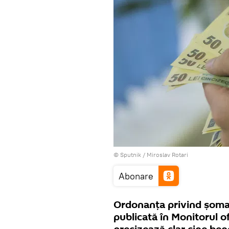
© Sputnik / Miroslav Rotari
Abonare
Ordonanța privind șomaj
publicată în Monitorul of