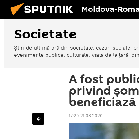
Moldova-Româ
Societate
Știri de ultimă oră din societate, cazuri sociale, pr
evenimente publice, culturale, viața de la țară, d
A fost publ
privind șoma
beneficiază
17:20 21.03.2020