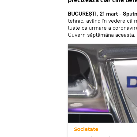
precizează clar cine bene
BUCUREȘTI, 21 mart - Sputn
tehnic, având în vedere că m
luate ca urmare a coronavir
Guvern săptămâna aceasta, a 
Societate