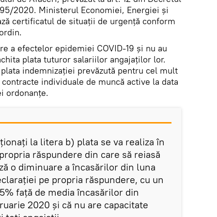
195/2020. Ministerul Economiei, Energiei și
ză certificatul de situații de urgență conform
ordin.
re a efectelor epidemiei COVID-19 și nu au
hita plata tuturor salariilor angajaților lor.
 plata indemnizației prevăzută pentru cel mult
 contracte individuale de muncă active la data
ei ordonanțe.
onați la litera b) plata se va realiza în
 propria răspundere din care să reiasă
ză o diminuare a încasărilor din luna
clarației pe propria răspundere, cu un
% față de media încasărilor din
ruarie 2020 și că nu are capacitate