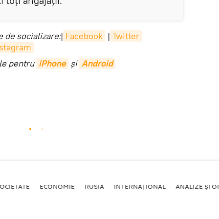
 toți angajații.
 de socializare:
|
Facebook
|
Twitter
nstagram
ile pentru
iPhone
și
Android
OCIETATE
ECONOMIE
RUSIA
INTERNAŢIONAL
ANALIZE ȘI OP