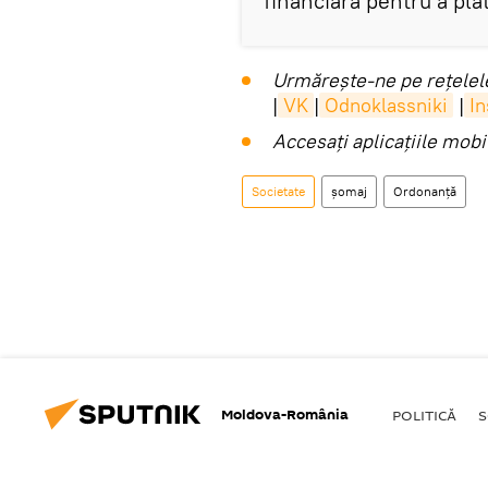
financiară pentru a plăti
Urmărește-ne pe rețelele
|
VK
|
Odnoklassniki
|
I
Accesaţi aplicaţiile mob
Societate
șomaj
Ordonanță
Moldova-România
POLITICĂ
S