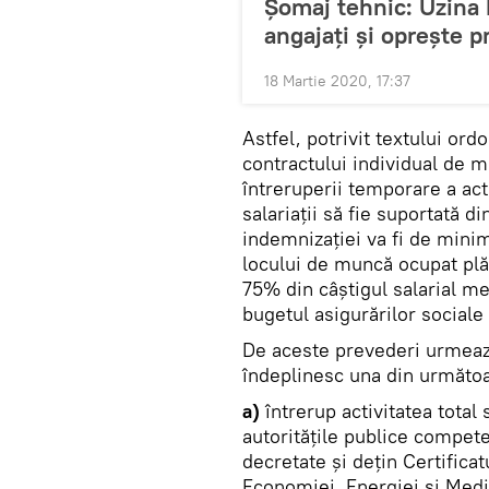
Șomaj tehnic: Uzina 
angajați și oprește p
18 Martie 2020, 17:37
Astfel, potrivit textului or
contractului individual de mu
întreruperii temporare a act
salariații să fie suportată d
indemnizației va fi de mini
locului de muncă ocupat plăt
75% din câștigul salarial m
bugetul asigurărilor sociale
De aceste prevederi urmează 
îndeplinesc una din următoa
a)
întrerup activitatea total 
autoritățile publice competen
decretate și dețin Certifica
Economiei, Energiei și Mediu