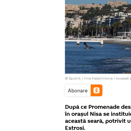
© Sputnik / Irina Kalachnikova
/
Accesați 
Abonare
După ce Promenade des A
în orașul Nisa se institu
această seară, potrivit 
Estrosi.