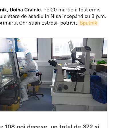
ik, Doina Crainic.
Pe 20 martie a fost emis
tuie stare de asediu în Nisa începând cu 8 p.m.
primarul Christian Estrosi, potrivit
Sputnik 
: 108 noi decese, un total de 372 și