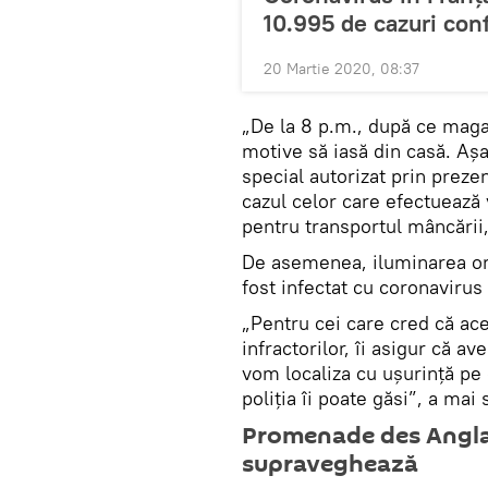
10.995 de cazuri con
20 Martie 2020, 08:37
„De la 8 p.m., după ce magaz
motive să iasă din casă. Așa
special autorizat prin preze
cazul celor care efectuează 
pentru transportul mâncării,
De asemenea, iluminarea ora
fost infectat cu coronavirus 
„Pentru cei care cred că aces
infractorilor, îi asigur că 
vom localiza cu ușurință pe 
poliţia îi poate găsi”, a mai
Promenade des Anglai
supraveghează