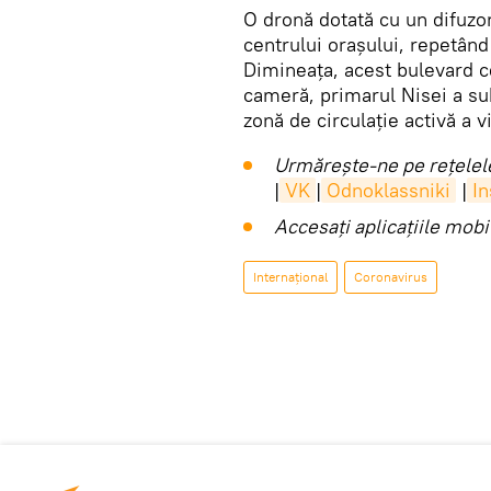
O dronă dotată cu un difuzor
centrului orașului, repetân
Dimineața, acest bulevard ce
cameră, primarul Nisei a sub
zonă de circulație activă a v
Urmărește-ne pe rețelele
|
VK
|
Odnoklassniki
|
I
Accesaţi aplicaţiile mob
Internaţional
Coronavirus