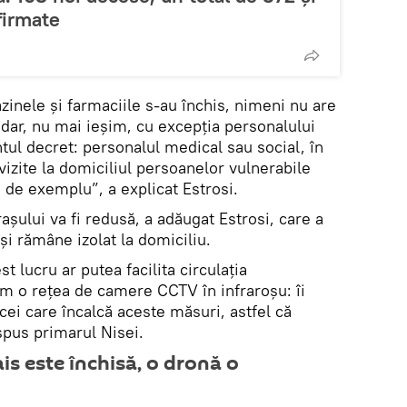
firmate
inele și farmaciile s-au închis, nimeni nu are
dar, nu mai ieșim, cu excepția personalului
ntul decret: personalul medical sau social, în
vizite la domiciliul persoanelor vulnerabile
 de exemplu”, a explicat Estrosi.
șului va fi redusă, a adăugat Estrosi, care a
și rămâne izolat la domiciliu.
t lucru ar putea facilita circulația
avem o rețea de camere CCTV în infraroșu: îi
cei care încalcă aceste măsuri, astfel că
 spus primarul Nisei.
s este închisă, o dronă o