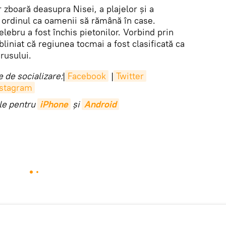
 zboară deasupra Nisei, a plajelor şi a
d ordinul ca oamenii să rămână în case.
lebru a fost închis pietonilor. Vorbind prin
liniat că regiunea tocmai a fost clasificată ca
irusului.
 de socializare:
|
Facebook
|
Twitter
nstagram
ile pentru
iPhone
și
Android