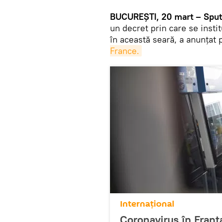
BUCUREŞTI, 20 mart – Sputn
un decret prin care se insti
în această seară, a anunțat 
France.
Internaţional
Coronavirus în Franța