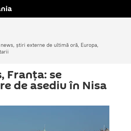
nia
 news, știri externe de ultimă oră, Europa,
arii
, Franţa: se
are de asediu în Nisa