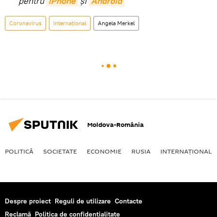
pentru
iPhone
și
Android
Coronavirus
Internaţional
Angela Merkel
Moldova-România
POLITICĂ
SOCIETATE
ECONOMIE
RUSIA
INTERNAŢIONAL
Despre proiect
Reguli de utilizare
Contacte
Reclamă
Politica de confidențialitate