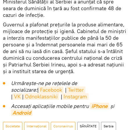
Ministerul Sănătății al Serbiei a anunțat că spre
seara de duminică în țară au fost confirmate 48 de
cazuri de infecție.
Guvernul a plafonat prețurile la produse alimentare,
mijloace de protecție și igienă. Cabinetul de miniștri
a interzis manifestațiilor publice de până la 50 de
persoane și a îndemnat persoanele mai mari de 65
de ani să nu iasă din casă. Șeful statului s-a întâlnit
duminică cu conducerea centrului național de criză
și Patriarhul Serbiei Irineu, apoi s-a adresat națiunii
și a instituit starea de urgență.
Urmărește-ne pe rețelele de
socializare:
|
Facebook
|
Twitter
|
VK
|
Odnoklassniki
|
Instagram
Accesaţi aplicaţiile mobile pentru
iPhone
și
Android
Societate
Internaţional
Coronavirus
SĂNĂTATE
Serbia