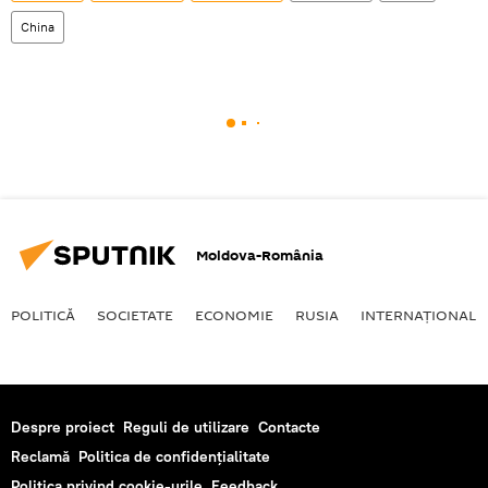
China
Moldova-România
POLITICĂ
SOCIETATE
ECONOMIE
RUSIA
INTERNAŢIONAL
Despre proiect
Reguli de utilizare
Contacte
Reclamă
Politica de confidențialitate
Politica privind cookie-urile
Feedback