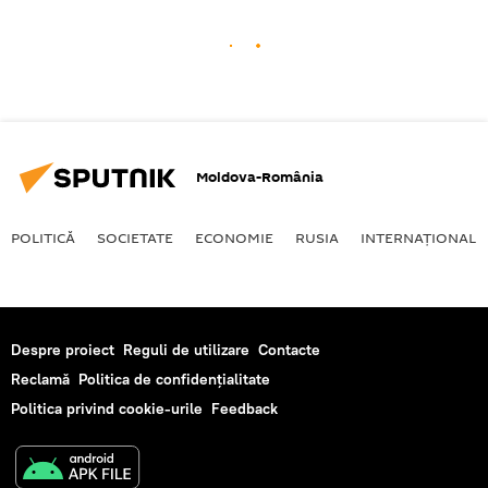
Moldova-România
POLITICĂ
SOCIETATE
ECONOMIE
RUSIA
INTERNAŢIONAL
Despre proiect
Reguli de utilizare
Contacte
Reclamă
Politica de confidențialitate
Politica privind cookie-urile
Feedback