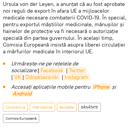
Ursula von der Leyen, a anunțat că au fost aprobate
noi reguli de export în afara UE a mijloacelor
medicale necesare combaterii COVID-19. În special,
pentru exportul măștililor medicinale, mănușilor și
hainelor de protecție va fi necesară o autorizație
specială din partea guvernului. În același timp,
Comisia Europeană insistă asupra liberei circulației
a mărfurilor medicale în interiorul UE.
Urmărește-ne pe rețelele de
socializare:
|
Facebook
|
Twitter
|
VK
|
Odnoklassniki
|
Instagram
Accesaţi aplicaţiile mobile pentru
iPhone
și
Android
Coronavirus
Internaţional
Societate
SĂNĂTATE
Comisia Europeană