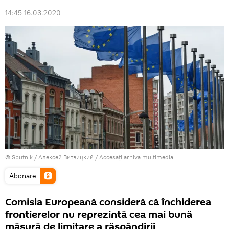
14:45 16.03.2020
© Sputnik / Алексей Витвицкий
/
Accesați arhiva multimedia
Abonare
Comisia Europeană consideră că închiderea
frontierelor nu reprezintă cea mai bună
măsură de limitare a răspândirii