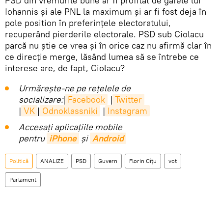
PSD din vremurile bune ar fi profitat de gafele lui
Iohannis și ale PNL la maximum și ar fi fost deja în
pole position în preferințele electoratului,
recuperând pierderile electorale. PSD sub Ciolacu
parcă nu știe ce vrea și în orice caz nu afirmă clar în
ce direcție merge, lăsând lumea să se întrebe ce
interese are, de fapt, Ciolacu?
Urmărește-ne pe rețelele de
socializare:
|
Facebook
|
Twitter
|
VK
|
Odnoklassniki
|
Instagram
Accesaţi aplicaţiile mobile
pentru
iPhone
și
Android
Politică
ANALIZE
PSD
Guvern
Florin Cîţu
vot
Parlament