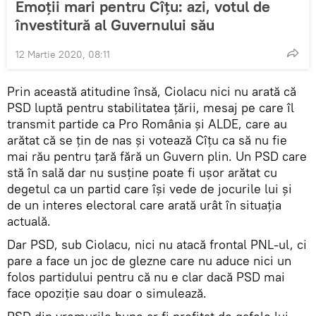
Emoții mari pentru Cîțu: azi, votul de
învestitură al Guvernului său
12 Martie 2020, 08:11
Prin această atitudine însă, Ciolacu nici nu arată că
PSD luptă pentru stabilitatea țării, mesaj pe care îl
transmit partide ca Pro România și ALDE, care au
arătat că se țin de nas și votează Cîțu ca să nu fie
mai rău pentru țară fără un Guvern plin. Un PSD care
stă în sală dar nu susține poate fi ușor arătat cu
degetul ca un partid care își vede de jocurile lui și
de un interes electoral care arată urât în situația
actuală.
Dar PSD, sub Ciolacu, nici nu atacă frontal PNL-ul, ci
pare a face un joc de glezne care nu aduce nici un
folos partidului pentru că nu e clar dacă PSD mai
face opoziție sau doar o simulează.