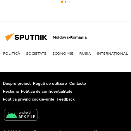
Moldova-România
POLITICĂ
SOCIETATE
ECONOMIE
RUSIA
INTERNAŢIONAL
Despre proiect
Reguli de utilizare
Contacte
Reclamă
Politica de confidențialitate
Politica privind cookie-urile
Feedback