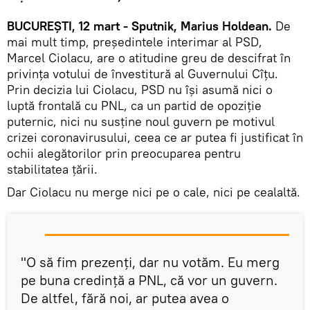
BUCUREȘTI, 12 mart - Sputnik, Marius Holdean.
De
mai mult timp, președintele interimar al PSD,
Marcel Ciolacu, are o atitudine greu de descifrat în
privința votului de învestitură al Guvernului Cîțu.
Prin decizia lui Ciolacu, PSD nu își asumă nici o
luptă frontală cu PNL, ca un partid de opoziție
puternic, nici nu susține noul guvern pe motivul
crizei coronavirusului, ceea ce ar putea fi justificat în
ochii alegătorilor prin preocuparea pentru
stabilitatea țării.
Dar Ciolacu nu merge nici pe o cale, nici pe cealaltă.
"O să fim prezenți, dar nu votăm. Eu merg
pe buna credință a PNL, că vor un guvern.
De altfel, fără noi, ar putea avea o