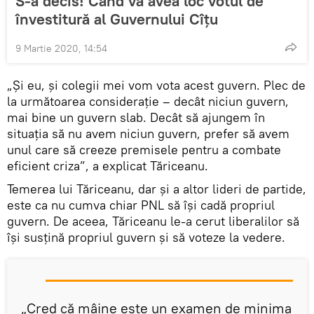
S-a decis! Când va avea loc votul de
învestitură al Guvernului Cîțu
9 Martie 2020, 14:54
„Și eu, și colegii mei vom vota acest guvern. Plec de
la următoarea considerație – decât niciun guvern,
mai bine un guvern slab. Decât să ajungem în
situația să nu avem niciun guvern, prefer să avem
unul care să creeze premisele pentru a combate
eficient criza”, a explicat Tăriceanu.
Temerea lui Tăriceanu, dar și a altor lideri de partide,
este ca nu cumva chiar PNL să își cadă propriul
guvern. De aceea, Tăriceanu le-a cerut liberalilor să
își susțină propriul guvern și să voteze la vedere.
„Cred că mâine este un examen de minima