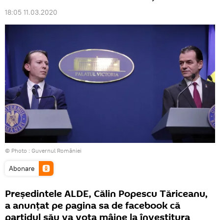
18:05 11.03.2020
© Photo :
Guvernul României
Abonare
Președintele ALDE, Călin Popescu Tăriceanu,
a anunțat pe pagina sa de facebook că
partidul său va vota mâine la învestitura