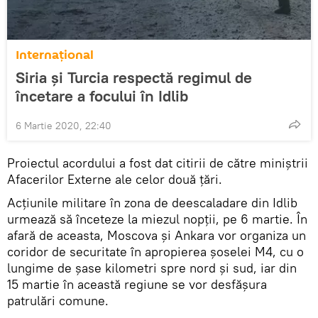
Internaţional
Siria și Turcia respectă regimul de
încetare a focului în Idlib
6 Martie 2020, 22:40
Proiectul acordului a fost dat citirii de către miniștrii
Afacerilor Externe ale celor două țări.
Acțiunile militare în zona de deescaladare din Idlib
urmează să înceteze la miezul nopții, pe 6 martie. În
afară de aceasta, Moscova și Ankara vor organiza un
coridor de securitate în apropierea șoselei M4, cu o
lungime de șase kilometri spre nord și sud, iar din
15 martie în această regiune se vor desfășura
patrulări comune.