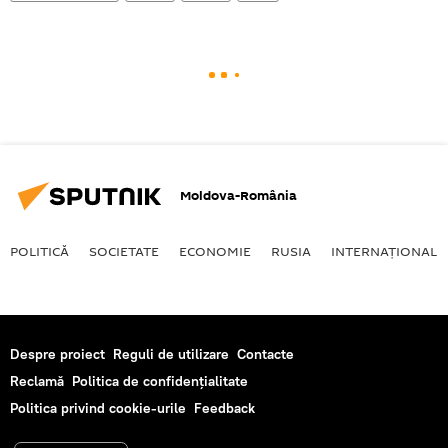
Moldova-România
POLITICĂ
SOCIETATE
ECONOMIE
RUSIA
INTERNAŢIONAL
Despre proiect
Reguli de utilizare
Contacte
Reclamă
Politica de confidențialitate
Politica privind cookie-urile
Feedback