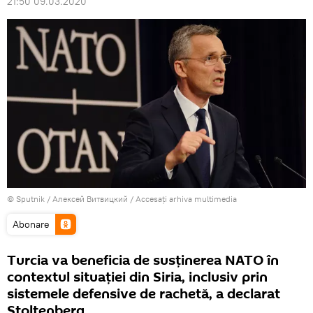
21:50 09.03.2020
© Sputnik / Алексей Витвицкий
/
Accesați arhiva multimedia
Abonare
Turcia va beneficia de susținerea NATO în
contextul situației din Siria, inclusiv prin
sistemele defensive de rachetă, a declarat
Stoltenberg.