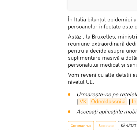
În Italia bilanțul epidemiei 
persoanelor infectate este d
Astăzi, la Bruxelles, miniştri
reuniune extraordinară dedi
pentru a decide asupra unor
suplimentare masivă a dotăr
personalului medical și sani
Vom reveni cu alte detalii a
nivelul UE.
Urmărește-ne pe rețelele
|
VK
|
Odnoklassniki
|
I
Accesaţi aplicaţiile mob
Coronavirus
Societate
SĂNĂTAT