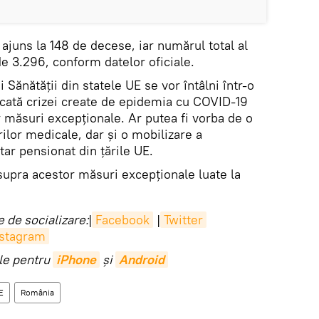
a ajuns la 148 de decese, iar numărul total al
e 3.296, conform datelor oficiale.
i Sănătăţii din statele UE se vor întâlni într-o
cată crizei create de epidemia cu COVID-19
 măsuri excepționale. Ar putea fi vorba de o
ilor medicale, dar și o mobilizare a
tar pensionat din țările UE.
supra acestor măsuri excepționale luate la
 de socializare:
|
Facebook
|
Twitter
nstagram
ile pentru
iPhone
și
Android
E
România