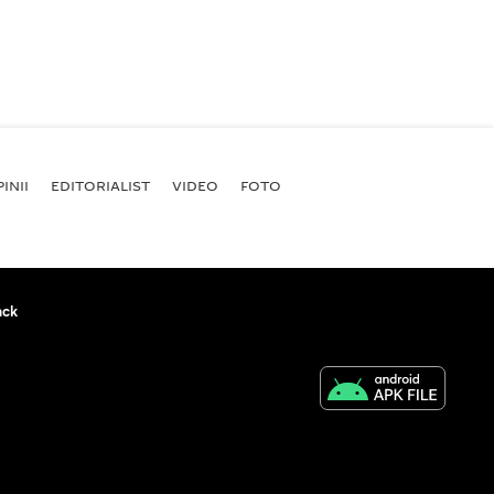
INII
EDITORIALIST
VIDEO
FOTO
ack