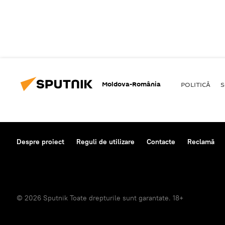
Moldova-România
POLITICĂ
S
Despre proiect
Reguli de utilizare
Contacte
Reclamă
© 2026 Sputnik Toate drepturile sunt garantate. 18+