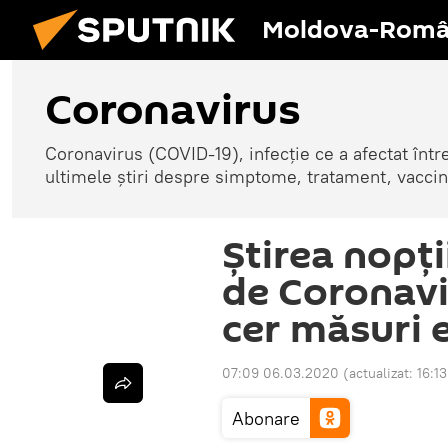
Moldova-Româ
Coronavirus
Coronavirus (COVID-19), infecție ce a afectat înt
ultimele știri despre simptome, tratament, vaccin
Știrea nopți
de Coronavi
cer măsuri 
07:09 06.03.2020
(actualizat:
16:1
Abonare