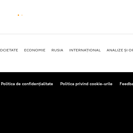
OCIETATE
ECONOMIE
RUSIA
INTERNAŢIONAL
ANALIZE ȘI OP
Politica de confidențialitate
Politica privind cookie-urile
Feedb