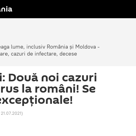
nia
reaga lume, inclusiv România și Moldova -
are, cazuri de infectare, decese
i: Două noi cazuri
rus la români! Se
excepționale!
3 21.07.2021
)