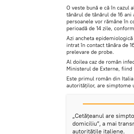
O veste bună e că în cazul a
tânărul de tânărul de 16 ani 
persoanele vor rămâne în co
perioadă de 14 zile, conform
Azi ancheta epidemiologică 
intrat în contact tânăra de 1
prelevare de probe.
Al doilea caz de român infect
Ministerul de Externe, fiin
Este primul român din Italia
autorităților, are simptome u
„Cetățeanul are simptom
domiciliu”, a mai tran
autoritățile italiene.