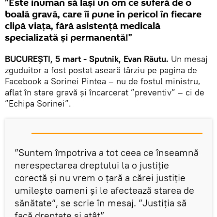
”Este inuman să lași un om ce suferă de o
boală gravă, care îi pune în pericol în fiecare
clipă viața, fără asistență medicală
specializată și permanentă!”
BUCUREȘTI, 5 mart - Sputnik, Evan Răutu.
Un mesaj
zguduitor a fost postat aseară târziu pe pagina de
Facebook a Sorinei Pintea – nu de fostul ministru,
aflat în stare gravă și încarcerat ”preventiv” – ci de
”Echipa Sorinei”.
”Suntem împotriva a tot ceea ce înseamnă
nerespectarea dreptului la o justiție
corectă și nu vrem o țară a cărei justiție
umilește oameni și le afectează starea de
sănătate”, se scrie în mesaj. ”Justiția să
facă dreptate și atât”.