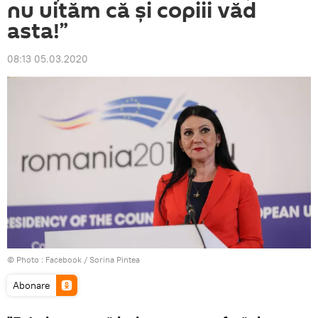
nu uităm că și copiii văd
asta!”
08:13 05.03.2020
© Photo :
Facebook / Sorina Pintea
Abonare