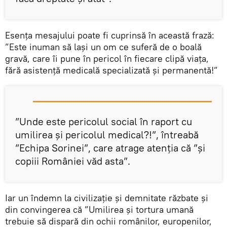
Esența mesajului poate fi cuprinsă în această frază:
”Este inuman să lași un om ce suferă de o boală
gravă, care îi pune în pericol în fiecare clipă viața,
fără asistență medicală specializată și permanentă!”
”Unde este pericolul social în raport cu
umilirea și pericolul medical?!”, întreabă
”Echipa Sorinei”, care atrage atenția că ”și
copiii României văd asta”.
Iar un îndemn la civilizație și demnitate răzbate și
din convingerea că ”Umilirea și tortura umană
trebuie să dispară din ochii românilor, europenilor,