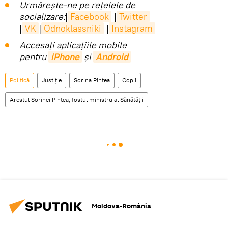
Urmărește-ne pe rețelele de
socializare:
|
Facebook
|
Twitter
|
VK
|
Odnoklassniki
|
Instagram
Accesaţi aplicaţiile mobile
pentru
iPhone
și
Android
Politică
Justiție
Sorina Pintea
Copii
Arestul Sorinei Pintea, fostul ministru al Sănătății
Moldova-România