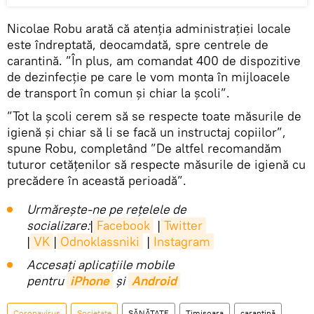
Nicolae Robu arată că atenția administrației locale
este îndreptată, deocamdată, spre centrele de
carantină. ”În plus, am comandat 400 de dispozitive
de dezinfecție pe care le vom monta în mijloacele
de transport în comun și chiar la școli”.
”Tot la școli cerem să se respecte toate măsurile de
igienă și chiar să li se facă un instructaj copiilor”,
spune Robu, completând ”De altfel recomandăm
tuturor cetățenilor să respecte măsurile de igienă cu
precădere în această perioadă”.
Urmărește-ne pe rețelele de
socializare:
|
Facebook
|
Twitter
|
VK
|
Odnoklassniki
|
Instagram
Accesaţi aplicaţiile mobile
pentru
iPhone
și
Android
Coronavirus
Societate
SĂNĂTATE
Timisoara
carantină