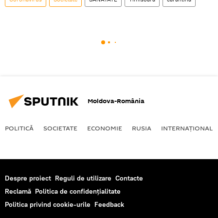
Moldova-România
POLITICĂ
SOCIETATE
ECONOMIE
RUSIA
INTERNAŢIONAL
Despre proiect
Reguli de utilizare
Contacte
Reclamă
Politica de confidențialitate
Politica privind cookie-urile
Feedback