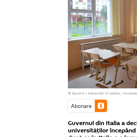
© Sputnik / Alexander Kryazhev
/
Accesaț
Abonare
Guvernul din Italia a dec
universităţilor începând