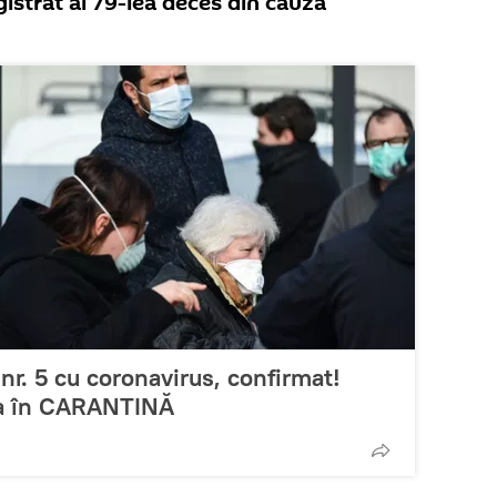
egistrat al 79-lea deces din cauza
 nr. 5 cu coronavirus, confirmat!
ra în CARANTINĂ