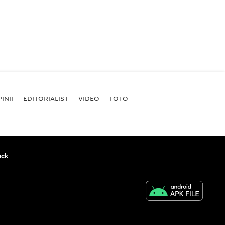
INII
EDITORIALIST
VIDEO
FOTO
ack