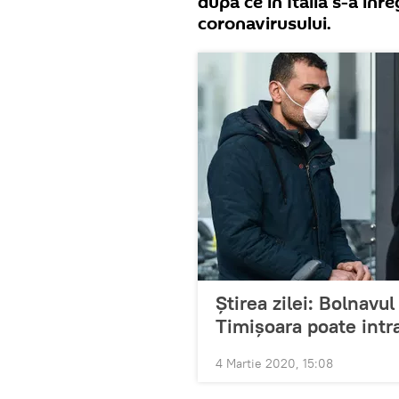
după ce în Italia s-a înr
coronavirusului.
Știrea zilei: Bolnavul
Timișoara poate int
4 Martie 2020, 15:08