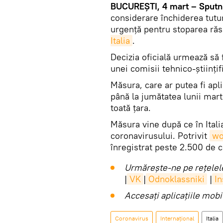
BUCUREŞTI, 4 mart – Sputni
considerare închiderea tutur
urgență pentru stoparea răs
Italia
.
Decizia oficială urmează să 
unei comisii tehnico-științif
Măsura, care ar putea fi apl
până la jumătatea lunii marti
toată țara.
Măsura vine după ce în Itali
coronavirusului. Potrivit
wo
înregistrat peste 2.500 de ca
Urmărește-ne pe rețelele
|
VK
|
Odnoklassniki
|
I
Accesaţi aplicaţiile mob
Coronavirus
Internaţional
Italia