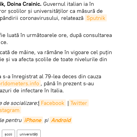
k, Doina Crainic.
Guvernul italian ia în
or școlilor și universităților ca măsură de
pândirii coronavirusului, relatează
Sputnik 
fie luată în următoarele ore, după consultarea
ice.
icată de mâine, va rămâne în vigoare cel puțin
e și va afecta școlile de toate nivelurile din
a s-a înregistrat al 79-lea deces din cauza
rldometers.info
, până în prezent s-au
zuri de infectare în Italia.
 de socializare:
|
Facebook
|
Twitter
nstagram
ile pentru
iPhone
și
Android
școli
universități