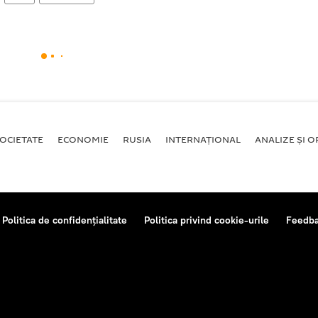
OCIETATE
ECONOMIE
RUSIA
INTERNAŢIONAL
ANALIZE ȘI OP
Politica de confidențialitate
Politica privind cookie-urile
Feedb