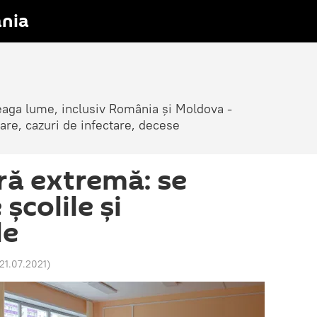
nia
reaga lume, inclusiv România și Moldova -
are, cazuri de infectare, decese
ură extremă: se
școlile și
le
 21.07.2021
)