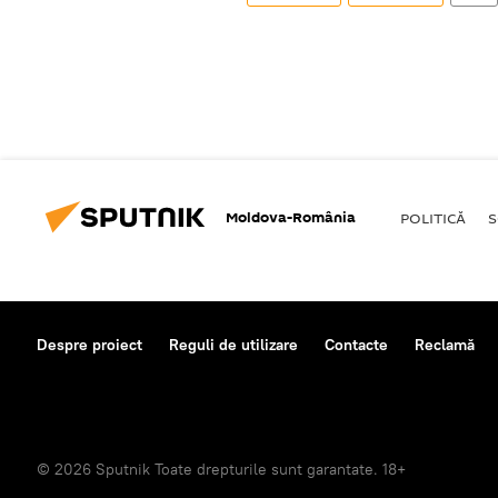
Moldova-România
POLITICĂ
S
Despre proiect
Reguli de utilizare
Contacte
Reclamă
© 2026 Sputnik Toate drepturile sunt garantate. 18+