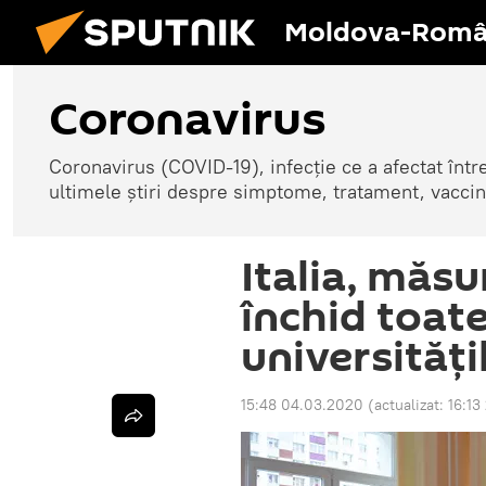
Moldova-Româ
Coronavirus
Coronavirus (COVID-19), infecție ce a afectat înt
ultimele știri despre simptome, tratament, vaccin
Italia, măs
închid toate 
universități
15:48 04.03.2020
(actualizat:
16:13