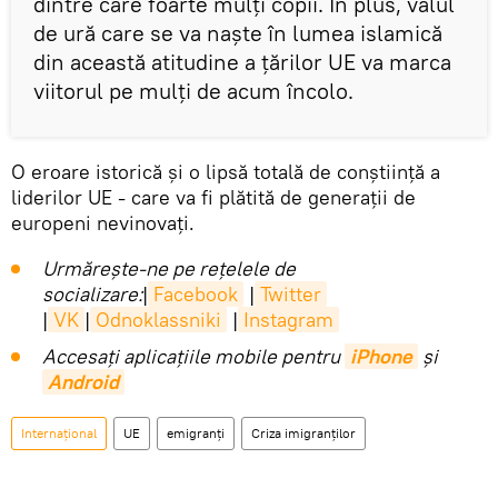
dintre care foarte mulți copii. În plus, valul
de ură care se va naște în lumea islamică
din această atitudine a țărilor UE va marca
viitorul pe mulți de acum încolo.
O eroare istorică și o lipsă totală de conștiință a
liderilor UE - care va fi plătită de generații de
europeni nevinovați.
Urmărește-ne pe rețelele de
socializare:
|
Facebook
|
Twitter
|
VK
|
Odnoklassniki
|
Instagram
Accesaţi aplicaţiile mobile pentru
iPhone
și
Android
Internaţional
UE
emigranți
Criza imigranților