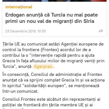
Internaţional
Erdogan anunță că Turcia nu mai poate
primi un nou val de migranți din Siria
23 Decembrie 2019, 10:55
Țările UE au comunicat astăzi Agenţiei europene de
control la frontiere (Frontex) acordul lor de a
contribui la o ”intervenţie rapidă pentru a ajuta
Grecia în faţa afluxului miilor de migranţi veniţi prin
Turcia”, anunță
Agerpres
.
În consecință, Consiliul de administraţie al Frontex
anunțat că va sprijini complet Grecia în şi va acţiona
în spiritul ”solidarităţii europen”, se menţionează
într-un comunicat.
Consiliul Frontex este alcătuit din reprezentanţi ai
poliţiei de frontieră din ţările membre UE şi ai