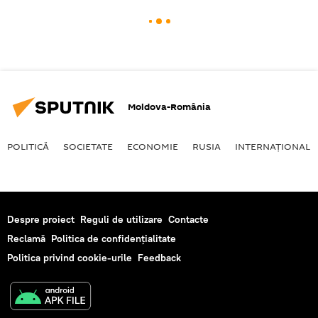
Moldova-România
POLITICĂ
SOCIETATE
ECONOMIE
RUSIA
INTERNAŢIONAL
Despre proiect
Reguli de utilizare
Contacte
Reclamă
Politica de confidențialitate
Politica privind cookie-urile
Feedback