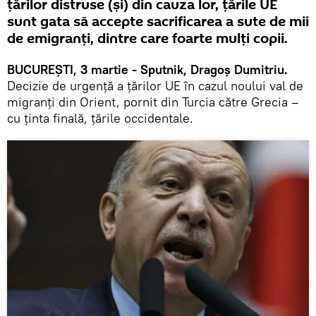
țărilor distruse (și) din cauza lor, țările UE
sunt gata să accepte sacrificarea a sute de mii
de emigranți, dintre care foarte mulți copii.
BUCUREȘTI, 3 martie - Sputnik, Dragoș Dumitriu.
Decizie de urgență a țărilor UE în cazul noului val de
migranți din Orient, pornit din Turcia către Grecia –
cu ținta finală, țările occidentale.