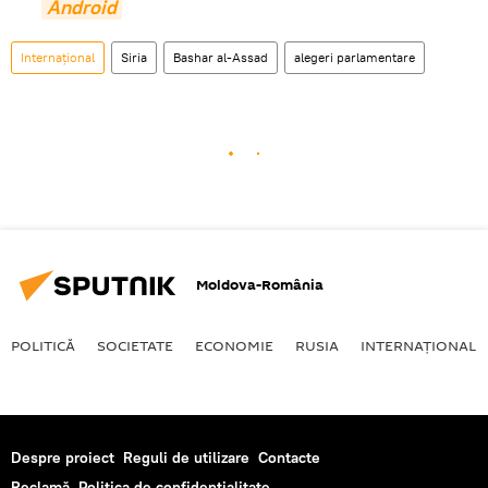
Android
Internaţional
Siria
Bashar al-Assad
alegeri parlamentare
Moldova-România
POLITICĂ
SOCIETATE
ECONOMIE
RUSIA
INTERNAŢIONAL
Despre proiect
Reguli de utilizare
Contacte
Reclamă
Politica de confidențialitate