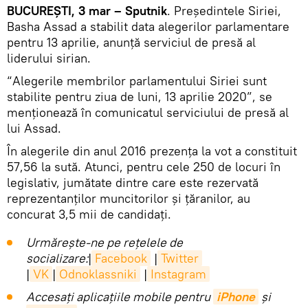
BUCUREȘTI, 3 mar – Sputnik
. Președintele Siriei,
Basha Assad a stabilit data alegerilor parlamentare
pentru 13 aprilie, anunță serviciul de presă al
liderului sirian.
“Alegerile membrilor parlamentului Siriei sunt
stabilite pentru ziua de luni, 13 aprilie 2020”, se
menționează în comunicatul serviciului de presă al
lui Assad.
În alegerile din anul 2016 prezența la vot a constituit
57,56 la sută. Atunci, pentru cele 250 de locuri în
legislativ, jumătate dintre care este rezervată
reprezentanților muncitorilor și țăranilor, au
concurat 3,5 mii de candidați.
Urmărește-ne pe rețelele de
socializare:
|
Facebook
|
Twitter
|
VK
|
Odnoklassniki
|
Instagram
Accesaţi aplicaţiile mobile pentru
iPhone
și