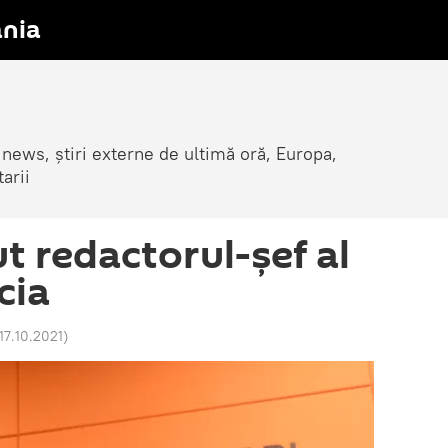
nia
 news, știri externe de ultimă oră, Europa,
arii
ut redactorul-şef al
cia
17.10.2021
)