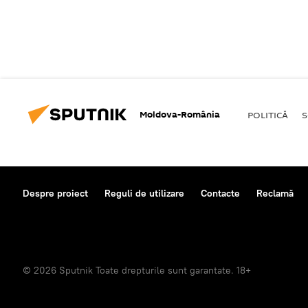
Moldova-România
POLITICĂ
S
Despre proiect
Reguli de utilizare
Contacte
Reclamă
© 2026 Sputnik Toate drepturile sunt garantate. 18+