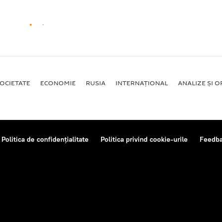
OCIETATE
ECONOMIE
RUSIA
INTERNAŢIONAL
ANALIZE ȘI OP
Politica de confidențialitate
Politica privind cookie-urile
Feedb