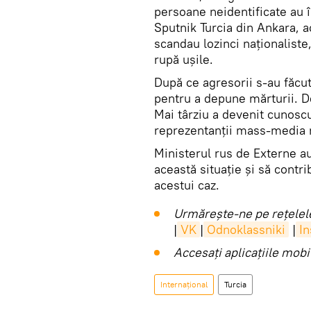
persoane neidentificate au în
Sputnik Turcia din Ankara, a
scandau lozinci naţionaliste
rupă uşile.
După ce agresorii s-au făcut 
pentru a depune mărturii. De
Mai târziu a devenit cunoscu
reprezentanţii mass-media ru
Ministerul rus de Externe au
această situaţie şi să contr
acestui caz.
Urmărește-ne pe rețelele
|
VK
|
Odnoklassniki
|
I
Accesaţi aplicaţiile mob
Internaţional
Turcia