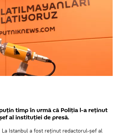
uţin timp în urmă că Poliţia l-a reţinut
f al instituţiei de presă.
.
La Istanbul a fost reţinut redactorul-şef al