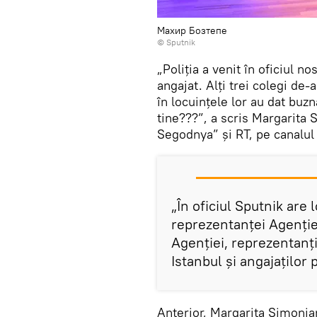
Махир Бозтепе
© Sputnik
„Poliţia a venit în oficiul no
angajat. Alţi trei colegi de-a
în locuinţele lor au dat buzn
tine???”, a scris Margarita 
Segodnya” și RT, pe canalul
„În oficiul Sputnik are
reprezentanţei Agenţie
Agenţiei, reprezentanţi
Istanbul şi angajaţilor 
Anterior, Margarita Simonian