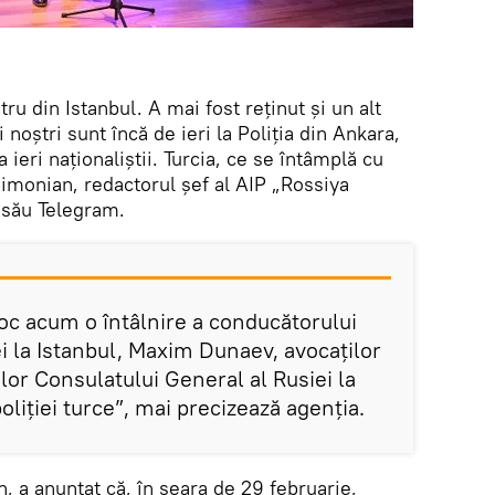
stru din Istanbul. A mai fost reţinut şi un alt
i noştri sunt încă de ieri la Poliţia din Ankara,
a ieri naţionaliştii. Turcia, ce se întâmplă cu
Simonian, redactorul șef al AIP „Rossiya
 său Telegram.
 loc acum o întâlnire a conducătorului
i la Istanbul, Maxim Dunaev, avocaţilor
lor Consulatului General al Rusiei la
poliţiei turce”, mai precizează agenţia.
, a anunțat că, în seara de 29 februarie,