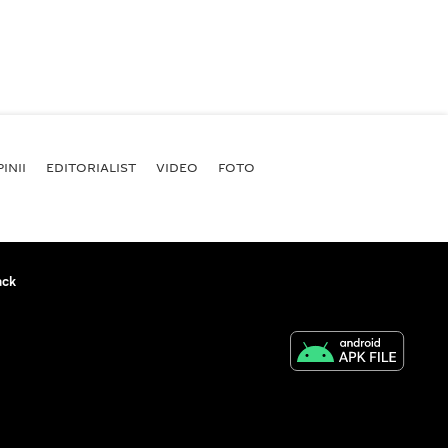
INII
EDITORIALIST
VIDEO
FOTO
ack