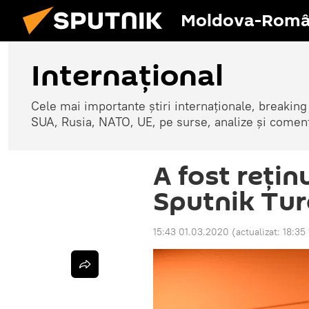
Moldova-Româ
Internaţional
Cele mai importante știri internaționale, breaking
SUA, Rusia, NATO, UE, pe surse, analize și coment
A fost reţin
Sputnik Tur
15:43 01.03.2020
(actualizat:
18:35 