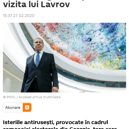
vizita lui Lavrov
15:37 27.02.2020
© POOL
/
Accesați arhiva multimedia
Abonare
Isteriile antirusești, provocate în cadrul