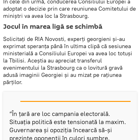
În cele din urmă, conducerea Consiliului Europei a
adoptat o decizie prin care reuniunea Comitetului de
miniștri va avea loc la Strasbourg.
Jocul în marea ligă se schimbă
Solicitați de RIA Novosti, experți georgieni și-au
exprimat speranța până în ultima clipă că sesiunea
ministerială a Consiliului Europei va avea loc totuși
la Tbilisi. Aceștia au apreciat transferul
evenimentului la Strasbourg ca o lovitură gravă
adusă imaginii Georgiei și au mizat pe rațiunea
părților.
“În țară are loc campania electorală.
Situația politică este tensionată la maxim.
Guvernarea și opoziția încearcă să-și
prezinte oponenții în culori sumbre.