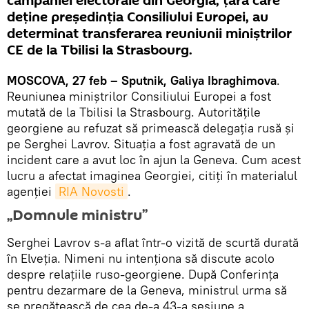
campaniei electorale din Georgia, țara care
deține președinția Consiliului Europei, au
determinat transferarea reuniunii miniștrilor
CE de la Tbilisi la Strasbourg.
MOSCOVA, 27 feb – Sputnik, Galiya Ibraghimova
.
Reuniunea miniștrilor Consiliului Europei a fost
mutată de la Tbilisi la Strasbourg. Autoritățile
georgiene au refuzat să primească delegația rusă și
pe Serghei Lavrov. Situația a fost agravată de un
incident care a avut loc în ajun la Geneva. Cum acest
lucru a afectat imaginea Georgiei, citiți în materialul
agenției
RIA Novosti
.
„Domnule ministru”
Serghei Lavrov s-a aflat într-o vizită de scurtă durată
în Elveția. Nimeni nu intenționa să discute acolo
despre relațiile ruso-georgiene. După Conferința
pentru dezarmare de la Geneva, ministrul urma să
se pregătească de cea de-a 43-a sesiune a