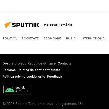
Moldova-România
POLITICĂ
SOCIETATE
ECONOMIE
RUSIA
INTERNAŢIONAL
Despre proiect
Reguli de utilizare
Contacte
Reclamă
Politica de confidențialitate
Politica privind cookie-urile
Feedback
© 2026 Sputnik Toate drepturile sunt garantate. 18+