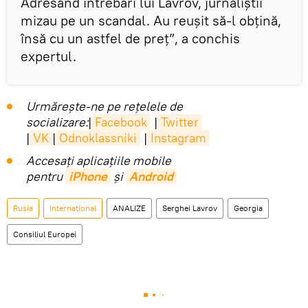
Adresând întrebări lui Lavrov, jurnaliștii
mizau pe un scandal. Au reușit să-l obțină,
însă cu un astfel de preț”, a conchis
expertul.
Urmărește-ne pe rețelele de
socializare:
|
Facebook
|
Twitter
|
VK
|
Odnoklassniki
|
Instagram
Accesaţi aplicaţiile mobile
pentru
iPhone
și
Android
Rusia
Internaţional
ANALIZE
Serghei Lavrov
Georgia
Consiliul Europei