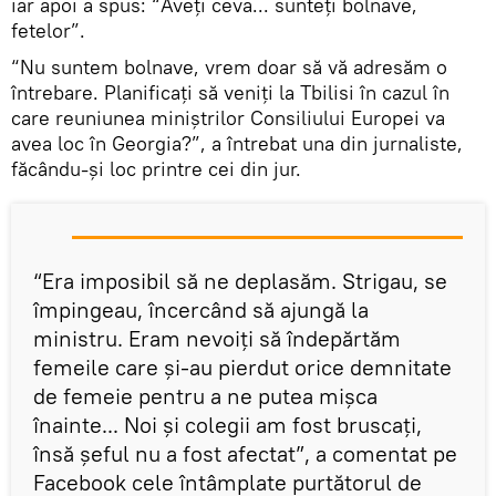
iar apoi a spus: “Aveți ceva... sunteți bolnave,
fetelor”.
“Nu suntem bolnave, vrem doar să vă adresăm o
întrebare. Planificați să veniți la Tbilisi în cazul în
care reuniunea miniștrilor Consiliului Europei va
avea loc în Georgia?”, a întrebat una din jurnaliste,
făcându-și loc printre cei din jur.
“Era imposibil să ne deplasăm. Strigau, se
împingeau, încercând să ajungă la
ministru. Eram nevoiți să îndepărtăm
femeile care și-au pierdut orice demnitate
de femeie pentru a ne putea mișca
înainte... Noi și colegii am fost bruscați,
însă șeful nu a fost afectat”, a comentat pe
Facebook cele întâmplate purtătorul de