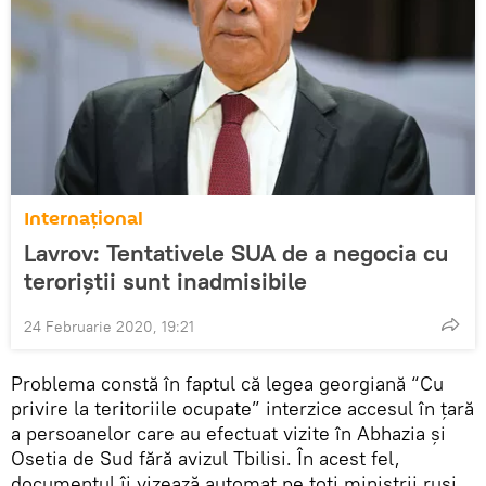
Internaţional
Lavrov: Tentativele SUA de a negocia cu
teroriștii sunt inadmisibile
24 Februarie 2020, 19:21
Problema constă în faptul că legea georgiană “Cu
privire la teritoriile ocupate” interzice accesul în țară
a persoanelor care au efectuat vizite în Abhazia și
Osetia de Sud fără avizul Tbilisi. În acest fel,
documentul îi vizează automat pe toți miniștrii ruși,