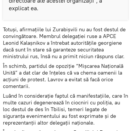
directoare ale acestei organizații”, a
explicat ea.
Totuși, afirmațiile lui Zurabișvili nu au fost destul de
convingătoare. Membrul delegației ruse a APCE
Leonid Kalașnikov a întrebat autoritățile georgiene
dacă sunt în stare să garanteze securitatea
ministrului rus, însă nu a primit niciun răspuns clar.
În schimb, partidul de opoziție “Mișcarea Națională
Unită” a dat clar de înțeles că va chema oamenii la
acțiuni de protest. Lavrov a evitat să facă orice
comentarii.
Luând în considerație faptul că manifestațiile, care în
multe cazuri degenerează în ciocniri cu poliția, au
loc destul de des în Tbilisi, temeri legate de
siguranța evenimentului au fost exprimate și de
reprezentanții altor delegații naționale.