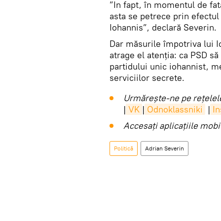
”In fapt, în momentul de fat
asta se petrece prin efectul
Iohannis”, declară Severin.
Dar măsurile împotriva lui I
atrage el atenția: ca PSD să
partidului unic iohannist, m
serviciilor secrete.
Urmărește-ne pe rețelele
|
VK
|
Odnoklassniki
|
I
Accesaţi aplicaţiile mob
Politică
Adrian Severin