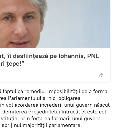
t, îi desființează pe Iohannis, PNL
ri țepe!”
 faptul că remediul imposibilității de a forma
rea Parlamentului și nici obligarea
rin vot acordarea încrederii unui guvern născut
ci demiterea Președintelui întrucât el este cel
tituției prin forțarea formarii unui guvern
 sprijinul majorității parlamentare.