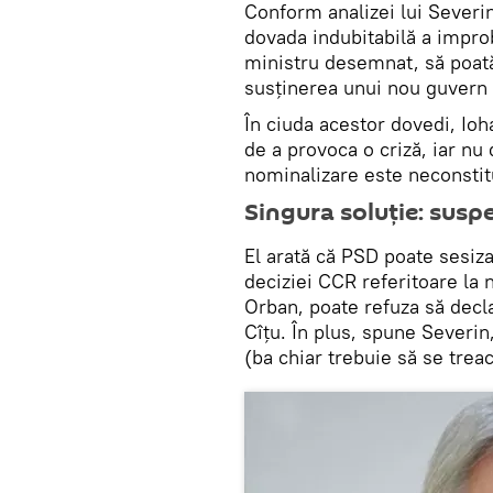
Conform analizei lui Severi
dovada indubitabilă a improba
ministru desemnat, să poat
susținerea unui nou guvern
În ciuda acestor dovedi, Ioh
de a provoca o criză, iar nu 
nominalizare este neconstit
Singura soluție: susp
El arată că PSD poate sesiza
deciziei CCR referitoare la 
Orban, poate refuza să dec
Cîțu. În plus, spune Severin
(ba chiar trebuie să se trea