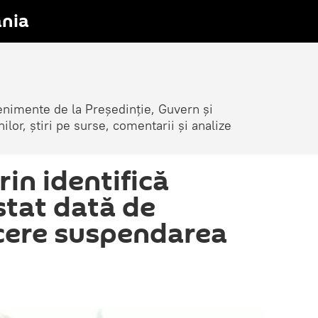
nia
venimente de la Președinție, Guvern și
nilor, știri pe surse, comentarii și analize
in identifică
stat dată de
 cere suspendarea