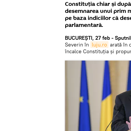
Constituția chiar și dup
desemnarea unui prim mi
pe baza indiciilor că de
parlamentară.
BUCUREȘTI, 27 feb - Sputni
Severin în
luju.ro
arată în 
încalce Constituția și propu