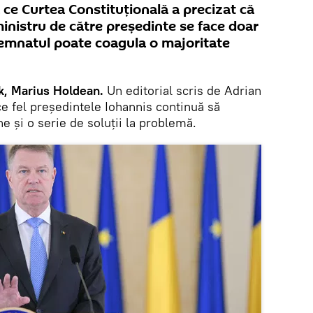
ă ce Curtea Constituțională a precizat că
nistru de către președinte se face doar
semnatul poate coagula o majoritate
k, Marius Holdean.
Un editorial scris de Adrian
ce fel președintele Iohannis continuă să
ne și o serie de soluții la problemă.