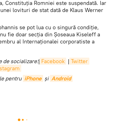
a, Constituția Romniei este suspendată. Iar
 unei lovituri de stat dată de Klaus Werner
ohannis se pot lua cu o singură condiție,
 nu fie doar secția din Șoseaua Kiseleff a
embru al Internaționalei corporatiste a
 de socializare:
|
Facebook
|
Twitter
nstagram
ile pentru
iPhone
și
Android