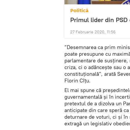
Politică
Primul lider din PSD
27 Februarie 2020, 11:56
”Desemnarea ca prim minist
poate presupune cu maximă pr
parlamentare de susținere, 
criza, ci o adâncește sau o
constituțională”, arată Seve
Florin Cîțu.
El mai spune că președintele
guvernamentală și în incerti
pretextul de a dizolva un Pa
anticipate din care speră ca
deturnare de voturi, ci și î
extragă un legislativ obedie