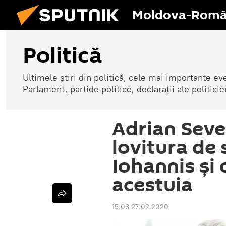
Moldova-Româ
Politică
Ultimele știri din politică, cele mai importante e
Parlament, partide politice, declarații ale politicie
Adrian Sever
lovitura de 
Iohannis și
acestuia
15:03 27.02.2020