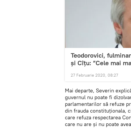
Teodorovici, fulminan
și Cîțu: ”Cele mai ma
27 Februarie 2020, 08:27
Mai departe, Severin explică
guvernul nu poate fi dizolva
parlamentarilor să refuze p
din frauda constituționala, 
care refuza respectarea Cons
care nu are și nu poate avea