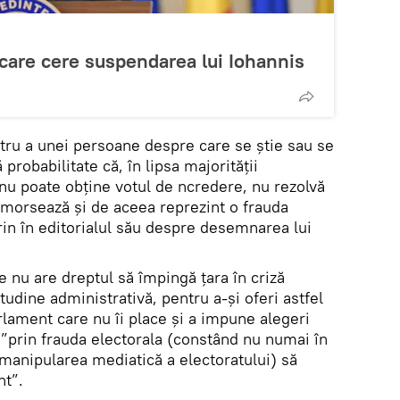
 care cere suspendarea lui Iohannis
ru a unei persoane despre care se știe sau se
obabilitate că, în lipsa majorității
nu poate obține votul de ncredere, nu rezolvă
 amorsează și de aceea reprezint o frauda
rin în editorialul său despre desemnarea lui
 nu are dreptul să împingă țara în criză
tudine administrativă, pentru a-și oferi astfel
rlament care nu îi place și a impune alegeri
 ”prin frauda electorala (constând nu numai în
n manipularea mediatică a electoratului) să
nt”.