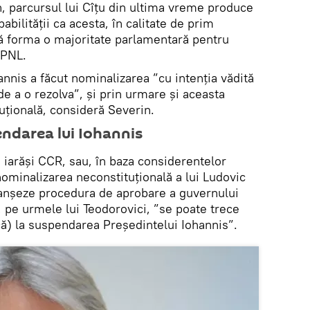
n, parcursul lui Cîțu din ultima vreme produce
bilității ca acesta, în calitate de prim
ă forma o majoritate parlamentară pentru
 PNL.
annis a făcut nominalizarea ”cu intenția vădită
de a o rezolva”, și prin urmare și aceasta
uțională, consideră Severin.
endarea lui Iohannis
 iarăși CCR, sau, în baza considerentelor
nominalizarea neconstituțională a lui Ludovic
lanșeze procedura de aprobare a guvernului
, pe urmele lui Teodorovici, ”se poate trece
că) la suspendarea Președintelui Iohannis”.