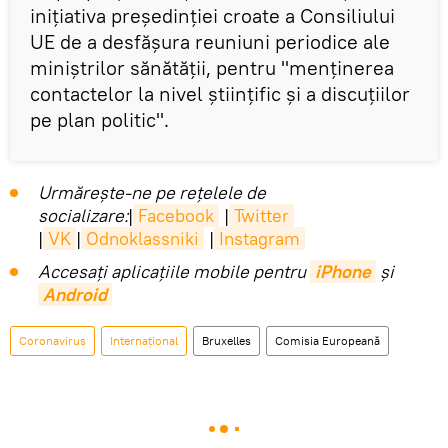
iniţiativa preşedinţiei croate a Consiliului
UE de a desfăşura reuniuni periodice ale
miniştrilor sănătăţii, pentru ''menţinerea
contactelor la nivel ştiinţific şi a discuţiilor
pe plan politic''.
Urmărește-ne pe rețelele de
socializare:
|
Facebook
|
Twitter
|
VK
|
Odnoklassniki
|
Instagram
Accesaţi aplicaţiile mobile pentru
iPhone
și
Android
Coronavirus
Internaţional
Bruxelles
Comisia Europeană