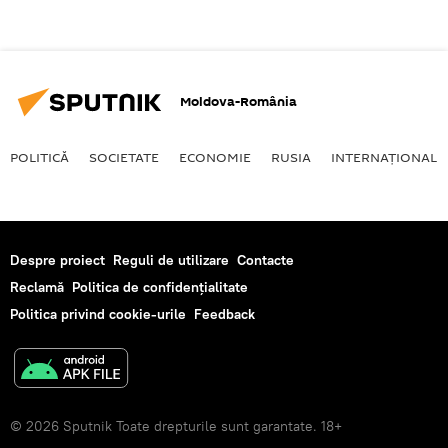
Moldova-România
POLITICĂ
SOCIETATE
ECONOMIE
RUSIA
INTERNAŢIONAL
Despre proiect
Reguli de utilizare
Contacte
Reclamă
Politica de confidențialitate
Politica privind cookie-urile
Feedback
© 2026 Sputnik Toate drepturile sunt garantate. 18+