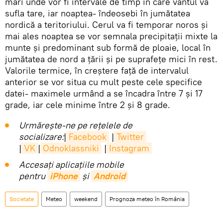
mari unde vor fi intervale de timp în care vântul va
sufla tare, iar noaptea- îndeosebi în jumătatea
nordică a teritoriului. Cerul va fi temporar noros și
mai ales noaptea se vor semnala precipitații mixte la
munte și predominant sub formă de ploaie, local în
jumătatea de nord a țării și pe suprafețe mici în rest.
Valorile termice, în creștere față de intervalul
anterior se vor situa cu mult peste cele specifice
datei- maximele urmând a se încadra între 7 și 17
grade, iar cele minime între 2 și 8 grade.
Urmărește-ne pe rețelele de
socializare:
|
Facebook
|
Twitter
|
VK
|
Odnoklassniki
|
Instagram
Accesaţi aplicaţiile mobile
pentru
iPhone
și
Android
Societate
Meteo
weekend
Prognoza meteo în România