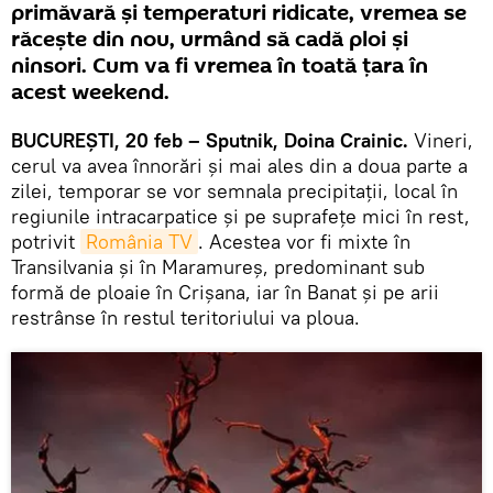
primăvară şi temperaturi ridicate, vremea se
răceşte din nou, urmând să cadă ploi şi
ninsori. Cum va fi vremea în toată ţara în
acest weekend.
BUCUREŞTI, 20 feb – Sputnik, Doina Crainic.
Vineri,
cerul va avea înnorări și mai ales din a doua parte a
zilei, temporar se vor semnala precipitații, local în
regiunile intracarpatice și pe suprafețe mici în rest,
potrivit
România TV
. Acestea vor fi mixte în
Transilvania și în Maramureș, predominant sub
formă de ploaie în Crișana, iar în Banat și pe arii
restrânse în restul teritoriului va ploua.