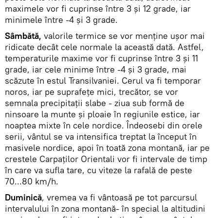
maximele vor fi cuprinse între 3 și 12 grade, iar
minimele între -4 și 3 grade.
Sâmbătă,
valorile termice se vor menține ușor mai
ridicate decât cele normale la această dată. Astfel,
temperaturile maxime vor fi cuprinse între 3 și 11
grade, iar cele minime între -4 și 3 grade, mai
scăzute în estul Transilvaniei. Cerul va fi temporar
noros, iar pe suprafețe mici, trecător, se vor
semnala precipitații slabe - ziua sub formă de
ninsoare la munte și ploaie în regiunile estice, iar
noaptea mixte în cele nordice. Îndeosebi din orele
serii, vântul se va intensifica treptat la început în
masivele nordice, apoi în toată zona montană, iar pe
crestele Carpaților Orientali vor fi intervale de timp
în care va sufla tare, cu viteze la rafală de peste
70...80 km/h.
Duminică
, vremea va fi vântoasă pe tot parcursul
intervalului în zona montană- în special la altitudini