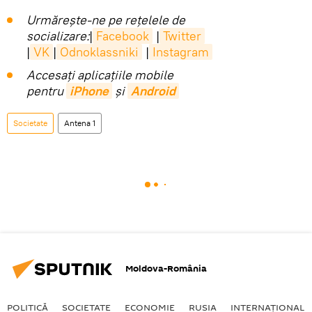
Urmărește-ne pe rețelele de
socializare:
|
Facebook
|
Twitter
|
VK
|
Odnoklassniki
|
Instagram
Accesaţi aplicaţiile mobile
pentru
iPhone
și
Android
Societate
Antena 1
Moldova-România
POLITICĂ
SOCIETATE
ECONOMIE
RUSIA
INTERNAŢIONAL