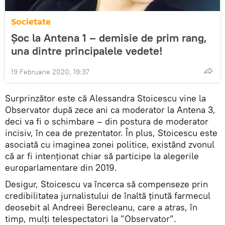
Societate
Șoc la Antena 1 – demisie de prim rang,
una dintre principalele vedete!
19 Februarie 2020, 19:37
Surprinzător este că Alessandra Stoicescu vine la
Observator după zece ani ca moderator la Antena 3,
deci va fi o schimbare – din postura de moderator
incisiv, în cea de prezentator. În plus, Stoicescu este
asociată cu imaginea zonei politice, existând zvonul
că ar fi intenționat chiar să participe la alegerile
europarlamentare din 2019.
Desigur, Stoicescu va încerca să compenseze prin
credibilitatea jurnalistului de înaltă ținută farmecul
deosebit al Andreei Berecleanu, care a atras, în
timp, mulți telespectatori la ”Observator”.