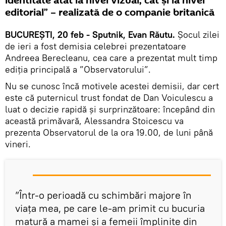
identitate atât la nivel vizual, cât și la nivel
editorial” – realizată de o companie britanică
BUCUREȘTI, 20 feb - Sputnik, Evan Răutu.
Șocul zilei
de ieri a fost demisia celebrei prezentatoare
Andreea Berecleanu, cea care a prezentat mult timp
ediția principală a ”Observatorului”.
Nu se cunosc încă motivele acestei demisii, dar cert
este că puternicul trust fondat de Dan Voiculescu a
luat o decizie rapidă și surprinzătoare: începând din
această primăvară, Alessandra Stoicescu va
prezenta Observatorul de la ora 19.00, de luni până
vineri.
”Într-o perioadă cu schimbări majore în
viața mea, pe care le-am primit cu bucuria
matură a mamei și a femeii împlinite din