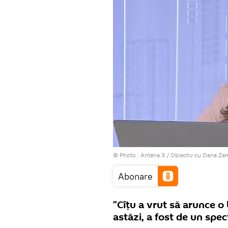
© Photo :
Antena 3 / Obiectiv cu Oana Za
Abonare
”Cîțu a vrut să arunce o 
astăzi, a fost de un spe