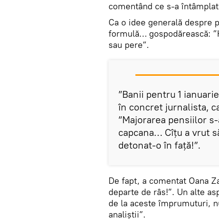
comentând ce s-a întâmplat 
Ca o idee generală despre pr
formulă… gospodărească: ”H
sau pere”.
”Banii pentru 1 ianuarie
în concret jurnalista, c
”Majorarea pensiilor s-a
capcana… Cîțu a vrut s
detonat-o în față!”.
De fapt, a comentat Oana Zam
departe de râs!”. Un alte as
de la aceste împrumuturi, n
analiștii”.