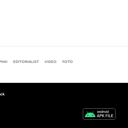
INII
EDITORIALIST
VIDEO
FOTO
ack