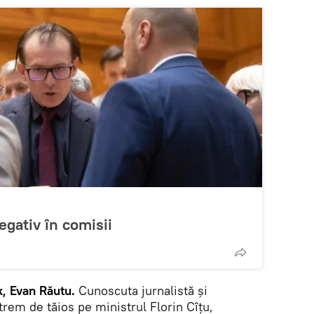
negativ în comisii
, Evan Răutu.
Cunoscuta jurnalistă și
xtrem de tăios pe ministrul Florin Cîțu,