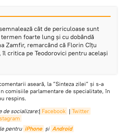
semnalează cât de periculoase sunt
 termen foarte lung și cu dobândă
na Zamfir, remarcând că Florin Cîțu
, îl critica pe Teodorovici pentru același
omentarii aseară, la ”Sinteza zilei” și s-a
 din comisiile parlamentare de specialitate, în
ou respins.
 de socializare:
|
Facebook
|
Twitter
nstagram
ile pentru
iPhone
și
Android