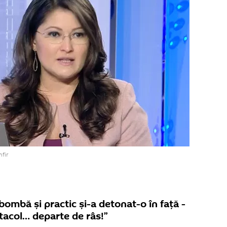
mfir
bombă și practic și-a detonat-o în față -
ctacol… departe de râs!”