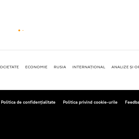
OCIETATE
ECONOMIE
RUSIA
INTERNAŢIONAL
ANALIZE ȘI OP
Politica de confidențialitate
Politica privind cookie-urile
Feedb