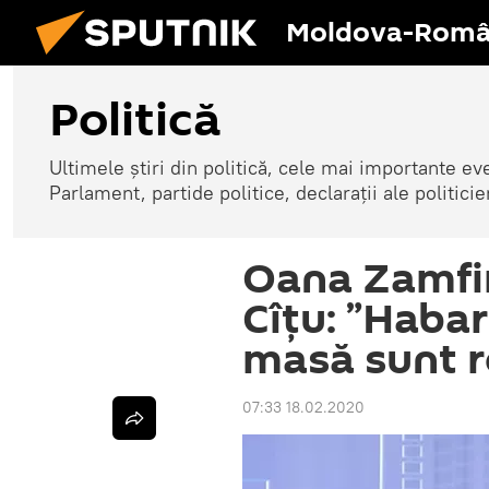
Moldova-Româ
Politică
Ultimele știri din politică, cele mai importante e
Parlament, partide politice, declarații ale politicie
Oana Zamfir
Cîțu: ”Haba
masă sunt ro
07:33 18.02.2020