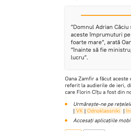
”Domnul Adrian Câciu 
aceste împrumuturi pe
foarte mare”, arată Oa
”înainte să fie ministru
lucru”.
Oana Zamfir a făcut aceste c
referit la audierile de ieri,
care Florin Cîțu a fost din n
Urmărește-ne pe rețelele
|
VK
|
Odnoklassniki
|
I
Accesaţi aplicaţiile mob