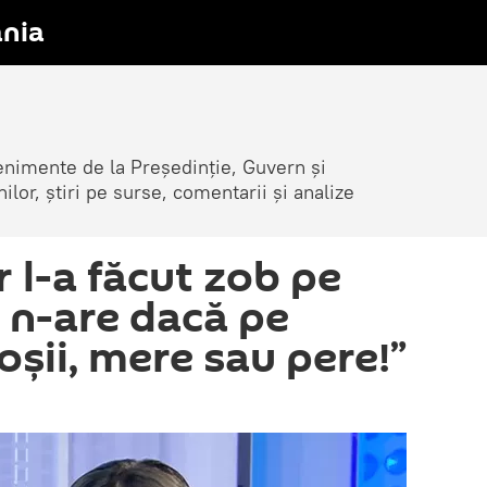
nia
venimente de la Președinție, Guvern și
nilor, știri pe surse, comentarii și analize
 l-a făcut zob pe
r n-are dacă pe
șii, mere sau pere!”