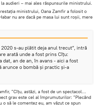
la audieri – mai ales răspunsurile ministrului.
estația ministrului, Oana Zamfir a folosit o
abar nu are dacă pe masa lui sunt roșii, mere
 2020 s-au plătit deja anul trecut”, intră
are arată unde a fost prins Cîțu:
 dat, an de an, în avans - aici a fost
ă arunce o bombă și practic și-a
fir, ”Cîțu, astăzi, a fost de un spectacol…
pect grav este cel al împrumuturilor: ”Plecând
u o să le comentez eu, am văzut ce spun