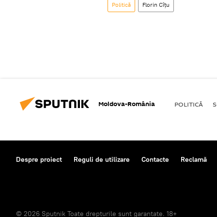
Politică
Florin Cîţu
Moldova-România
POLITICĂ
S
Despre proiect
Reguli de utilizare
Contacte
Reclamă
© 2026 Sputnik Toate drepturile sunt garantate. 18+