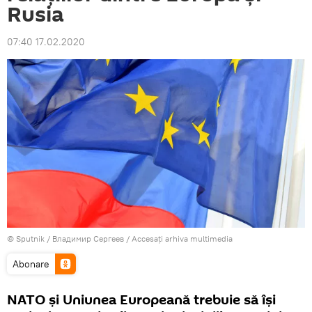
Rusia
07:40 17.02.2020
© Sputnik / Владимир Сергеев
/
Accesați arhiva multimedia
Abonare
NATO și Uniunea Europeană trebuie să își