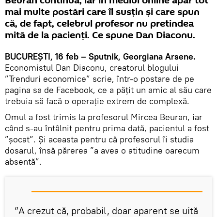
Beuran continuă, iar în mediul online apar tot
mai multe postări care îl susțin și care spun
că, de fapt, celebrul profesor nu pretindea
mită de la pacienți. Ce spune Dan Diaconu.
BUCUREȘTI, 16 feb – Sputnik, Georgiana Arsene.
Economistul Dan Diaconu, creatorul blogului
”Trenduri economice” scrie, într-o postare de pe
pagina sa de Facebook, ce a pățit un amic al său care
trebuia să facă o operație extrem de complexă.
Omul a fost trimis la profesorul Mircea Beuran, iar
când s-au întâlnit pentru prima dată, pacientul a fost
”șocat”. Și aceasta pentru că profesorul îi studia
dosarul, însă părerea ”a avea o atitudine oarecum
absentă”.
”A crezut că, probabil, doar aparent se uită