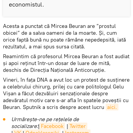
economistul.
Acesta a punctat că Mircea Beuran are ”prostul
obicei” de a salva oameni de la moarte. Și, cum
orice faptă bună nu poate rămâne nepedepsită, iată
rezultatul, a mai spus sursa citată.
Reamintim că profesorul Mircea Beuran a fost audiat
și apoi reținut într-un dosar de luare de mită,
deschis de Direcția Națională Anticorupție.
Vineri, în fața DNA a avut loc un protest de susținere
a celebrului chirurg, prilej cu care politologul Gelu
Vișan a făcut dezvăluiri senzaționale despre
adevăratul motiv care s-ar afla în spatele poveștii cu
Beuran. Sputnik a scris despre acest lucru
aici.
Urmărește-ne pe rețelele de
socializare:
|
Facebook
|
Twitter
|
VK
|
Odnoklassniki
|
Instagram