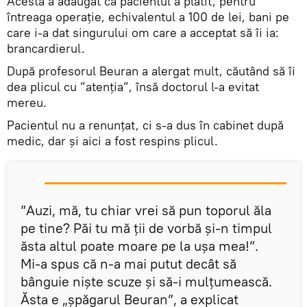
Acesta a adăugat că pacientul a plătit, pentru
întreaga operație, echivalentul a 100 de lei, bani pe
care i-a dat singurului om care a acceptat să îi ia:
brancardierul.
După profesorul Beuran a alergat mult, căutând să îi
dea plicul cu ”atenția”, însă doctorul l-a evitat
mereu.
Pacientul nu a renunțat, ci s-a dus în cabinet după
medic, dar și aici a fost respins plicul.
”Auzi, mă, tu chiar vrei să pun toporul ăla
pe tine? Păi tu mă ții de vorbă și-n timpul
ăsta altul poate moare pe la ușa mea!”.
Mi-a spus că n-a mai putut decât să
bânguie niște scuze și să-i mulțumească.
Ăsta e „șpăgarul Beuran”, a explicat