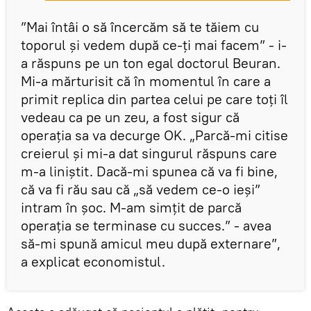
”Mai întâi o să încercăm să te tăiem cu
toporul și vedem după ce-ți mai facem” - i-
a răspuns pe un ton egal doctorul Beuran.
Mi-a mărturisit că în momentul în care a
primit replica din partea celui pe care toți îl
vedeau ca pe un zeu, a fost sigur că
operația sa va decurge OK. „Parcă-mi citise
creierul și mi-a dat singurul răspuns care
m-a liniștit. Dacă-mi spunea că va fi bine,
că va fi rău sau că „să vedem ce-o ieși”
intram în șoc. M-am simțit de parcă
operația se terminase cu succes.” - avea
să-mi spună amicul meu după externare”,
a explicat economistul.