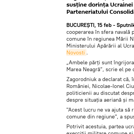
susține dorința Ucrainei
Parteneriatului Consolid
BUCUREŞTI, 15 feb - Sputnik
cooperarea în sfera navală 
comune în regiunea Mării Ne
Ministerului Apărării al Ucr
Novosti
.
„Ambele părți sunt îngrijora
Marea Neagră”, scrie el pe 
Zagorodniuk a declarat că, în
României, Nicolae-Ionel Ciu
politicienii au discutat des
despre situația aeriană și 
"Acest lucru ne va ajuta să
comune din regiune", a spus
Potrivit acestuia, partea uc
exerciții militare comune și 