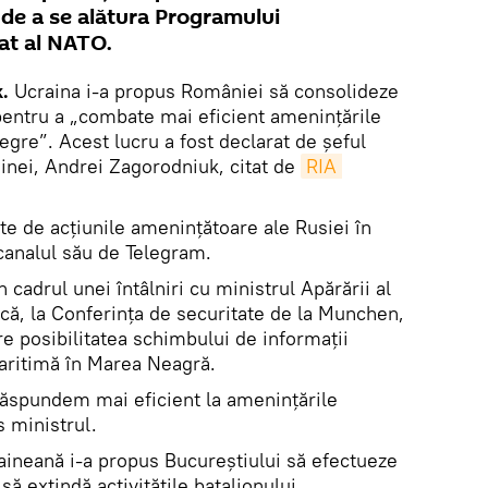
 de a se alătura Programului
at al NATO.
.
Ucraina i-a propus României să consolideze
pentru a „combate mai eficient amenințările
gre”. Acest lucru a fost declarat de șeful
ainei, Andrei Zagorodniuk, citat de
RIA 
te de acțiunile amenințătoare ale Rusiei în
canalul său de Telegram.
 cadrul unei întâlniri cu ministrul Apărării al
că, la Conferința de securitate de la Munchen,
pre posibilitatea schimbului de informații
maritimă în Marea Neagră.
 răspundem mai eficient la amenințările
 ministrul.
raineană i-a propus Bucureștiului să efectueze
să extindă activitățile batalionului