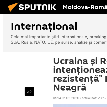
Moldova-Româ
Internaţional
Cele mai importante știri internaționale, breaking
SUA, Rusia, NATO, UE, pe surse, analize și coment
Ucraina și 
intenționea
rezistenţă” 
Neagră
09:14 15.02.2020
(actualizat:
23:52