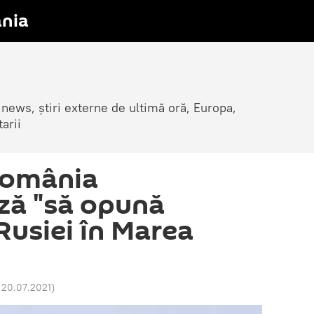
nia
 news, știri externe de ultimă oră, Europa,
arii
România
ză "să opună
Rusiei în Marea
 20.07.2021
)