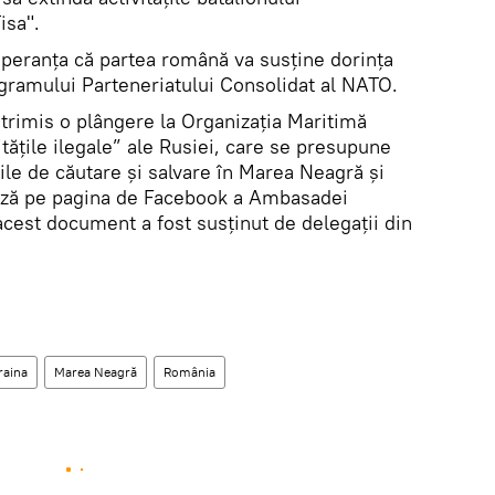
isa".
peranța că partea română va susține dorința
ogramului Parteneriatului Consolidat al NATO.
u trimis o plângere la Organizația Maritimă
itățile ilegale” ale Rusiei, care se presupune
ile de căutare și salvare în Marea Neagră și
ază pe pagina de Facebook a Ambasadei
acest document a fost susținut de delegații din
raina
Marea Neagră
România