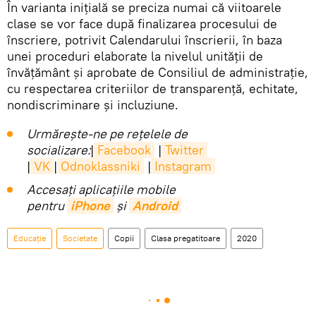
În varianta inițială se preciza numai că viitoarele
clase se vor face după finalizarea procesului de
înscriere, potrivit Calendarului înscrierii, în baza
unei proceduri elaborate la nivelul unității de
învățământ și aprobate de Consiliul de administrație,
cu respectarea criteriilor de transparență, echitate,
nondiscriminare și incluziune.
Urmărește-ne pe rețelele de
socializare:
|
Facebook
|
Twitter
|
VK
|
Odnoklassniki
|
Instagram
Accesaţi aplicaţiile mobile
pentru
iPhone
și
Android
Educație
Societate
Copii
Clasa pregatitoare
2020