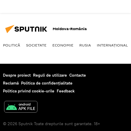
Moldova-România
POLITICĂ
SOCIETATE
ECONOMIE
RUSIA
INTERNAŢIONAL
Despre proiect
Reguli de utilizare
Contacte
Reclamă
Politica de confidențialitate
Politica privind cookie-urile
Feedback
© 2026 Sputnik Toate drepturile sunt garantate. 18+