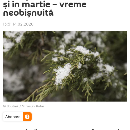
şi în martie – vreme
neobişnuită
15:51 14.02.2020
© Sputnik / Miroslav Rotari
Abonare