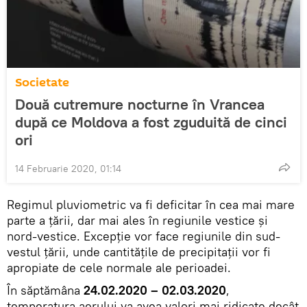
Societate
Două cutremure nocturne în Vrancea
după ce Moldova a fost zguduită de cinci
ori
14 Februarie 2020, 01:14
Regimul pluviometric va fi deficitar în cea mai mare
parte a țării, dar mai ales în regiunile vestice și
nord-vestice. Excepție vor face regiunile din sud-
vestul țării, unde cantitățile de precipitații vor fi
apropiate de cele normale ale perioadei.
În săptămâna
24.02.2020 – 02.03.2020
,
temperatura aerului va avea valori mai ridicate decât