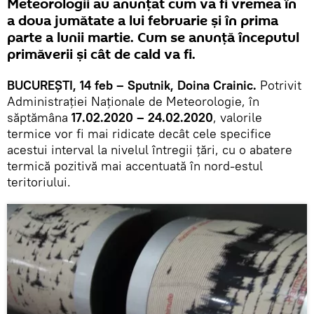
Meteorologii au anunţat cum va fi vremea în
a doua jumătate a lui februarie şi în prima
parte a lunii martie. Cum se anunţă începutul
primăverii şi cât de cald va fi.
BUCUREŞTI, 14 feb – Sputnik, Doina Crainic.
Potrivit
Administraţiei Naţionale de Meteorologie, în
săptămâna
17.02.2020 – 24.02.2020
, valorile
termice vor fi mai ridicate decât cele specifice
acestui interval la nivelul întregii țări, cu o abatere
termică pozitivă mai accentuată în nord-estul
teritoriului.