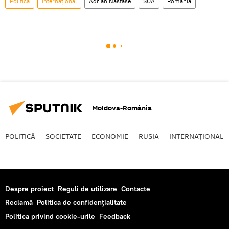
Politică
Internaţional
Adrian Năstase
SUA
România
Moldova-România
POLITICĂ
SOCIETATE
ECONOMIE
RUSIA
INTERNAŢIONAL
Despre proiect
Reguli de utilizare
Contacte
Reclamă
Politica de confidențialitate
Politica privind cookie-urile
Feedback