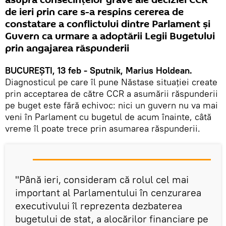
asupra consecințelor grave ale deciziei CCR
de ieri prin care s-a respins cererea de
constatare a conflictului dintre Parlament şi
Guvern ca urmare a adoptării Legii Bugetului
prin angajarea răspunderii
BUCUREȘTI, 13 feb - Sputnik, Marius Holdean.
Diagnosticul pe care îl pune Năstase situației create
prin acceptarea de către CCR a asumării răspunderii
pe buget este fără echivoc: nici un guvern nu va mai
veni în Parlament cu bugetul de acum înainte, câtă
vreme îl poate trece prin asumarea răspunderii.
"Până ieri, consideram că rolul cel mai
important al Parlamentului în cenzurarea
executivului îl reprezenta dezbaterea
bugetului de stat, a alocărilor financiare pe