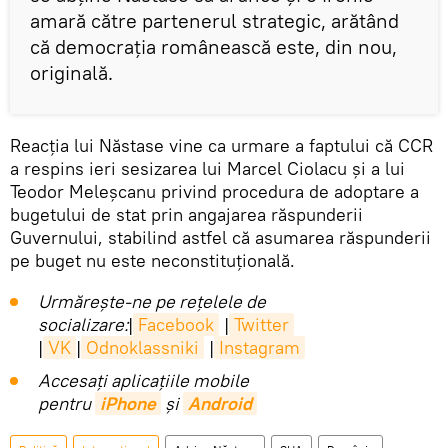
amară către partenerul strategic, arătând
că democrația românească este, din nou,
originală.
Reacția lui Năstase vine ca urmare a faptului că CCR
a respins ieri sesizarea lui Marcel Ciolacu și a lui
Teodor Meleșcanu privind procedura de adoptare a
bugetului de stat prin angajarea răspunderii
Guvernului, stabilind astfel că asumarea răspunderii
pe buget nu este neconstituțională.
Urmărește-ne pe rețelele de
socializare:
|
Facebook
|
Twitter
|
VK
|
Odnoklassniki
|
Instagram
Accesaţi aplicaţiile mobile
pentru
iPhone
și
Android