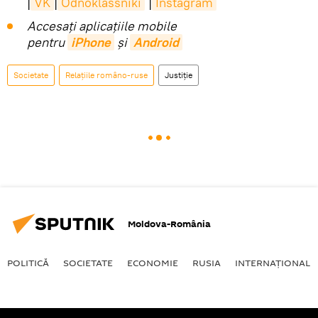
|
VK
|
Odnoklassniki
|
Instagram
Accesaţi aplicaţiile mobile
pentru
iPhone
și
Android
Societate
Relațiile româno-ruse
Justiție
Moldova-România
POLITICĂ
SOCIETATE
ECONOMIE
RUSIA
INTERNAŢIONAL