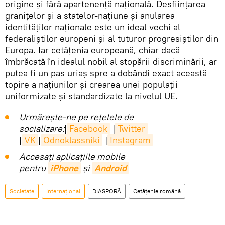
origine și fără apartenență națională. Desființarea
granițelor și a statelor-națiune și anularea
identităților naționale este un ideal vechi al
federaliștilor europeni și al tuturor progresiștilor din
Europa. Iar cetățenia europeană, chiar dacă
îmbrăcată în idealul nobil al stopării discriminării, ar
putea fi un pas uriaș spre a dobândi exact această
topire a națiunilor și crearea unei populații
uniformizate și standardizate la nivelul UE.
Urmărește-ne pe rețelele de
socializare:
|
Facebook
|
Twitter
|
VK
|
Odnoklassniki
|
Instagram
Accesaţi aplicaţiile mobile
pentru
iPhone
și
Android
Societate
Internaţional
DIASPORĂ
Cetăţenie română