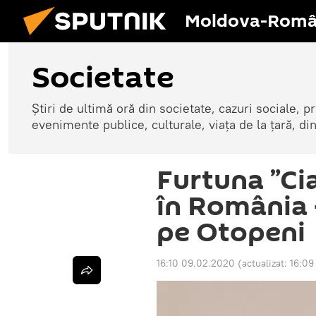
Moldova-Româ
Societate
Știri de ultimă oră din societate, cazuri sociale, pr
evenimente publice, culturale, viața de la țară, d
Furtuna ”Cia
în România 
pe Otopeni
16:10 09.02.2020
(actualizat:
16:09