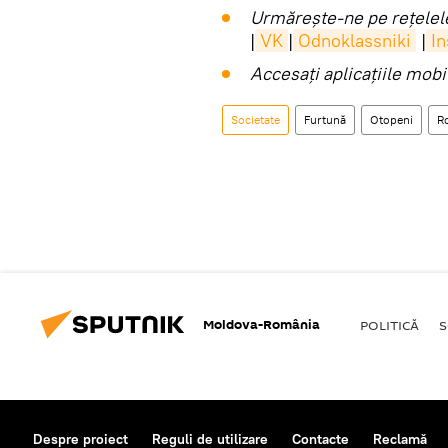
Urmărește-ne pe rețelele
|
VK
|
Odnoklassniki
|
I
Accesaţi aplicaţiile mob
Societate
Furtună
Otopeni
R
Moldova-România
POLITICĂ
S
Despre proiect
Reguli de utilizare
Contacte
Reclamă