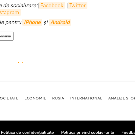
 de socializare:
|
Facebook
|
Twitter
nstagram
ile pentru
iPhone
și
Android
omânia
OCIETATE
ECONOMIE
RUSIA
INTERNAŢIONAL
ANALIZE ȘI OP
Politica de confidențialitate
Politica privind cookie-urile
Feedb