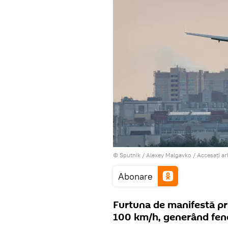
© Sputnik / Alexey Malgavko
/
Accesați a
Abonare
Furtuna de manifestă pri
100 km/h, generând fen