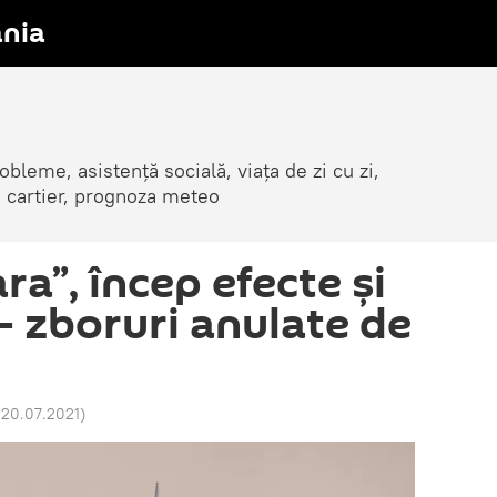
nia
obleme, asistență socială, viața de zi cu zi,
in cartier, prognoza meteo
ra”, încep efecte și
- zboruri anulate de
 20.07.2021
)