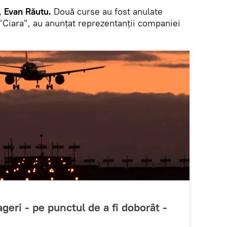
, Evan Răutu.
Două curse au fost anulate
 ”Ciara”, au anunțat reprezentanții companiei
geri - pe punctul de a fi doborât -