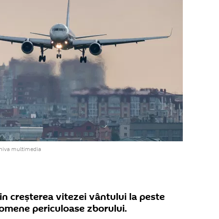
rhiva multimedia
n creșterea vitezei vântului la peste
omene periculoase zborului.