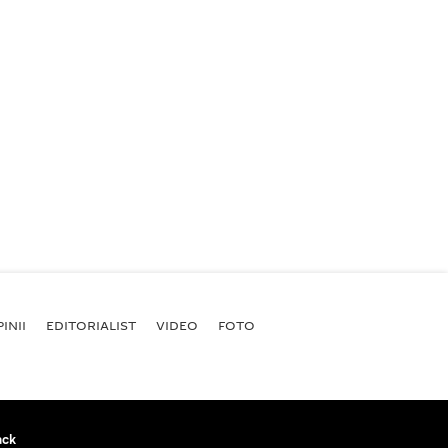
INII
EDITORIALIST
VIDEO
FOTO
ack