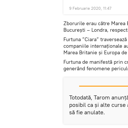
9 Februarie 2020, 11:47
Zborurile erau către Marea B
București – Londra, respect
Furtuna ”Ciara” traversează 
companiile internaționale au
Marea Britanie și Europa de
Furtuna de manifestă prin cr
generând fenomene periculo
Totodată, Tarom anunță
posibil ca și alte curse
să fie anulate.