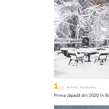
1
/13
© Photo :
Ana Dumitru
Prima zăpadă din 2020 în Bu