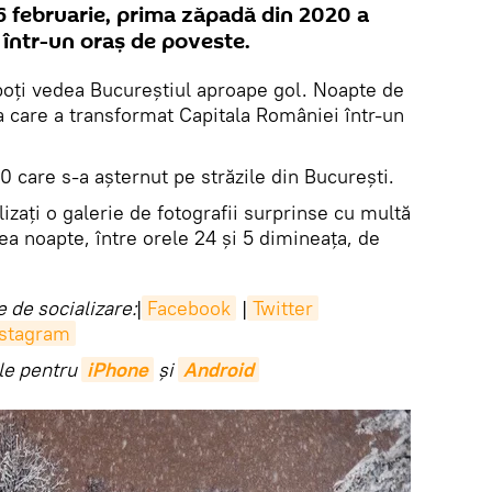
i 6 februarie, prima zăpadă din 2020 a
 într-un oraș de poveste.
poți vedea Bucureștiul aproape gol. Noapte de
a care a transformat Capitala României într-un
 care s-a așternut pe străzile din București.
izați o galerie de fotografii surprinse cu multă
cea noapte, între orele 24 și 5 dimineața, de
 de socializare:
|
Facebook
|
Twitter
nstagram
ile pentru
iPhone
și
Android