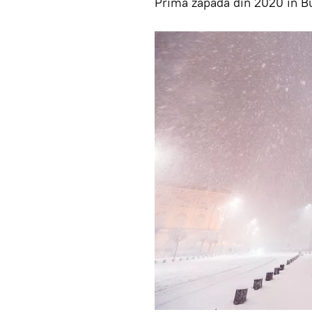
Prima zăpadă din 2020 în B