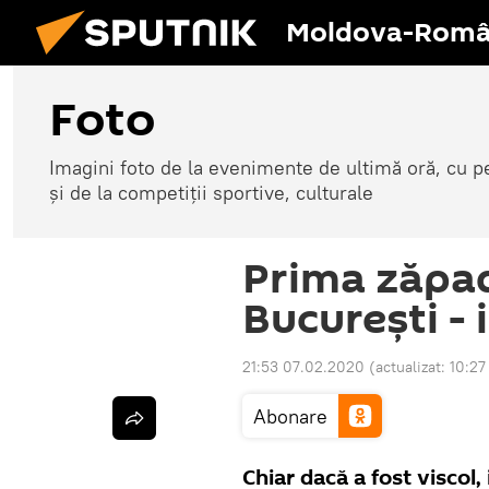
Moldova-Româ
Foto
Imagini foto de la evenimente de ultimă oră, cu per
și de la competiții sportive, culturale
Prima zăpad
București -
21:53 07.02.2020
(actualizat:
10:27
Abonare
Chiar dacă a fost viscol