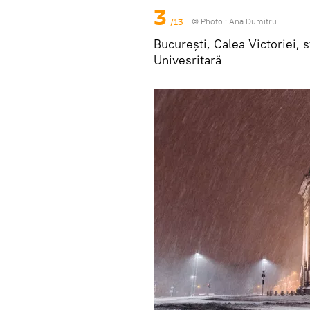
3
/13
© Photo :
Ana Dumitru
București, Calea Victoriei, s
Univesritară