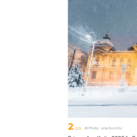
2
/13
© Photo :
Ana Dumitru