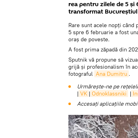
rea pentru zilele de 5 ș
transformat Bucureștiul
Rare sunt acele nopți când 
5 spre 6 februarie a fost un
oraș de poveste.
A fost prima zăpadă din 2020
Sputnik vă propune să vizual
grijă și profesionalism în a
fotograful
Ana Dumitru
.
Urmărește-ne pe rețelele
|
VK
|
Odnoklassniki
|
I
Accesaţi aplicaţiile mob