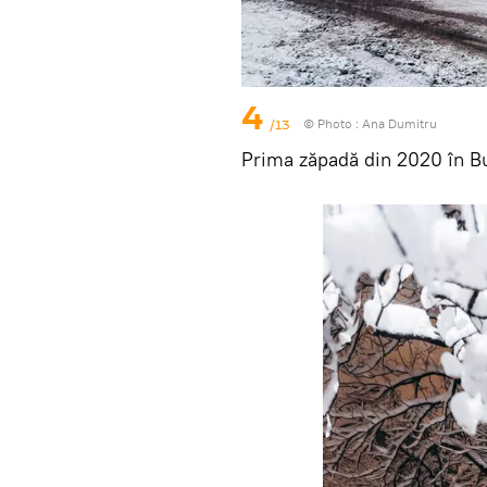
4
/13
© Photo :
Ana Dumitru
Prima zăpadă din 2020 în Bu