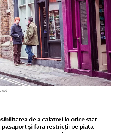
reet
ibilitatea de a călători în orice stat
pașaport şi fără restricții pe piața