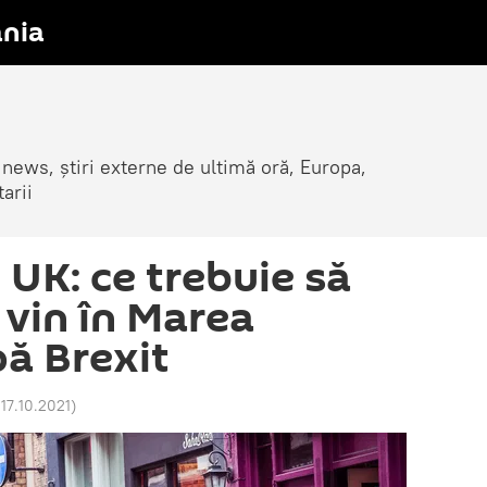
nia
 news, știri externe de ultimă oră, Europa,
arii
 UK: ce trebuie să
e vin în Marea
pă Brexit
 17.10.2021
)