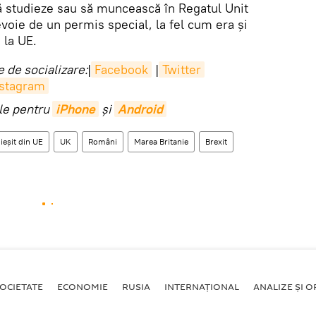
ă studieze sau să muncească în Regatul Unit
voie de un permis special, la fel cum era și
 la UE.
 de socializare:
|
Facebook
|
Twitter
nstagram
ile pentru
iPhone
și
Android
 ieșit din UE
UK
Români
Marea Britanie
Brexit
OCIETATE
ECONOMIE
RUSIA
INTERNAŢIONAL
ANALIZE ȘI OP