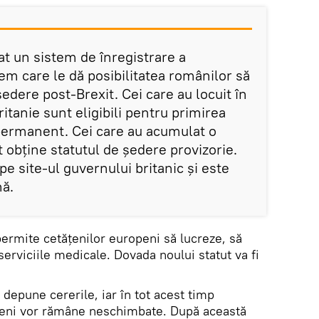
țat un sistem de înregistrare a
tem care le dă posibilitatea românilor să
ședere post-Brexit. Cei care au locuit în
ritanie sunt eligibili pentru primirea
 permanent. Cei care au acumulat o
 obține statutul de şedere provizorie.
e site-ul guvernului britanic și este
nă.
permite cetăţenilor europeni să lucreze, să
serviciile medicale. Dovada noului statut va fi
 depune cererile, iar în tot acest timp
openi vor rămâne neschimbate. După această