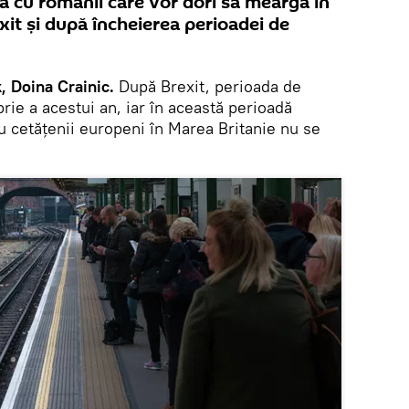
a cu românii care vor dori să meargă în
it şi după încheierea perioadei de
 Doina Crainic.
După Brexit, perioada de
brie a acestui an, iar în această perioadă
ru cetăţenii europeni în Marea Britanie nu se