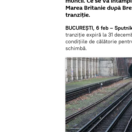
muncii. Ce se va întâmpl
Marea Britanie după Brex
tranziție.
BUCUREŞTI, 6 feb – Sputnik,
tranziție expiră la 31 decem
condițiile de călătorie pent
schimbă.