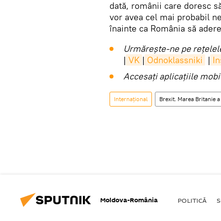
dată, românii care doresc s
vor avea cel mai probabil ne
înainte ca România să adere
Urmărește-ne pe rețelele
|
VK
|
Odnoklassniki
|
I
Accesaţi aplicaţiile mob
Internaţional
Brexit. Marea Britanie a
Moldova-România
POLITICĂ
S