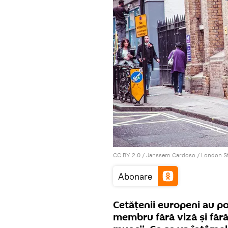
CC BY 2.0
/
Janssem Cardoso
/
London St
Abonare
Cetățenii europeni au pos
membru fără viză și fără 