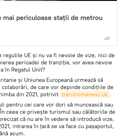
 mai periculoase staţii de metrou
 regulile UE şi nu va fi nevoie de vize, nici de
ierea perioadei de tranziţie, vor avea nevoie
ra în Regatul Unit?
Britanie și Uniunea Europeană urmează să
 colaborări, de care vor depinde condiţiile de
himba din 2021, potrivit
ziarulromanesc.uk
.
guli pentru cei care vor dori să muncească sau
 În ceea ce privește turismul sau călătoriile de
precizat că nu are în vedere să introducă vize,
021, intrarea în țară se va face cu pașaportul,
până acum.