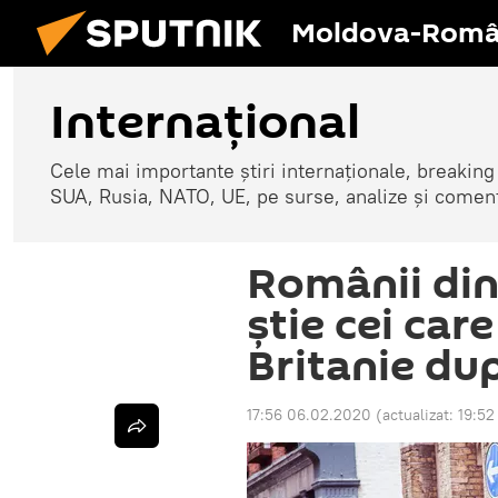
Moldova-Româ
Internaţional
Cele mai importante știri internaționale, breaking
SUA, Rusia, NATO, UE, pe surse, analize și coment
Românii din
ştie cei car
Britanie du
17:56 06.02.2020
(actualizat:
19:52