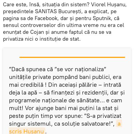
Care este, însă, situația din sistem? Viorel Hușanu,
președintele SANITAS București, a explicat, pe
pagina sa de Facebook, dar și pentru Sputnik, că
sensul controverselor din ultima vreme nu era cel
enunțat de Cojan și anume faptul că nu se va
privatiza nici o instituție de stat.
”Dacă spunea că ”se vor naționaliza”
unitățile private pompând bani publici, era
mai credibilă ! Din aceiași pălărie – intrată
deja la apă – să finanțezi și rezidenții, dar și
programele naționale de sănătate… e cam
mult! Vor ajunge bani mai puțini la stat și
peste puțin timp vor spune: ”S-a privatizat
singur sistemul, ca soluție salvatoare!”,
a 
scris Hușanu
.