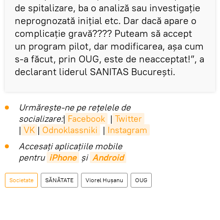
de spitalizare, ba o analiză sau investigație
neprognozată inițial etc. Dar dacă apare o
complicație gravă???? Puteam să accept
un program pilot, dar modificarea, așa cum
s-a făcut, prin OUG, este de neacceptat!”, a
declarant liderul SANITAS București.
Urmărește-ne pe rețelele de
socializare:
|
Facebook
|
Twitter
|
VK
|
Odnoklassniki
|
Instagram
Accesaţi aplicaţiile mobile
pentru
iPhone
și
Android
Societate
SĂNĂTATE
Viorel Huşanu
OUG