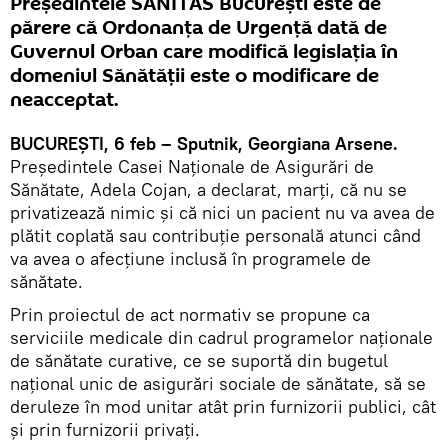
Președintele SANITAS București este de
părere că Ordonanța de Urgență dată de
Guvernul Orban care modifică legislația în
domeniul Sănătății este o modificare de
neacceptat.
BUCUREȘTI, 6 feb – Sputnik, Georgiana Arsene.
Președintele Casei Naționale de Asigurări de
Sănătate, Adela Cojan, a declarat, marți, că nu se
privatizează nimic și că nici un pacient nu va avea de
plătit coplată sau contribuție personală atunci când
va avea o afecțiune inclusă în programele de
sănătate.
Prin proiectul de act normativ se propune ca
serviciile medicale din cadrul programelor naționale
de sănătate curative, ce se suportă din bugetul
național unic de asigurări sociale de sănătate, să se
deruleze în mod unitar atât prin furnizorii publici, cât
și prin furnizorii privați.