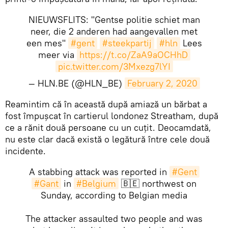
NIEUWSFLITS: "Gentse politie schiet man
neer, die 2 anderen had aangevallen met
een mes"
#gent
#steekpartij
#hln
Lees
meer via
https://t.co/ZaA9aOCHhD
pic.twitter.com/3Mxezg7lYI
— HLN.BE (@HLN_BE)
February 2, 2020
​Reamintim că în această după amiază un bărbat a
fost împușcat în cartierul londonez Streatham, după
ce a rănit două persoane cu un cuțit. Deocamdată,
nu este clar dacă există o legătură între cele două
incidente.
A stabbing attack was reported in
#Gent
#Gant
in
#Belgium
🇧🇪 northwest on
Sunday, according to Belgian media
The attacker assaulted two people and was