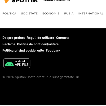
Moldova-România
POLITICĂ
SOCIETATE
ECONOMIE
RUSIA
INTERNAŢIONAL
Despre proiect
Reguli de utilizare
Contacte
Reclamă
Politica de confidențialitate
Politica privind cookie-urile
Feedback
© 2026 Sputnik Toate drepturile sunt garantate. 18+