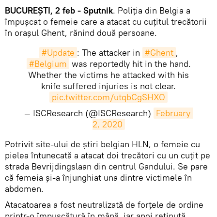
BUCUREȘTI, 2 feb - Sputnik
. Poliția din Belgia a
împușcat o femeie care a atacat cu cuțitul trecătorii
în orașul Ghent, rănind două persoane.
#Update
: The attacker in
#Ghent
,
#Belgium
was reportedly hit in the hand.
Whether the victims he attacked with his
knife suffered injuries is not clear.
pic.twitter.com/utqbCgSHXO
— ISCResearch (@ISCResearch)
February 
2, 2020
​Potrivit site-ului de știri belgian HLN, o femeie cu
pielea întunecată a atacat doi trecători cu un cuțit pe
strada Bevrijdingslaan din centrul Gandului. Se pare
că femeia și-a înjunghiat una dintre victimele în
abdomen.
Atacatoarea a fost neutralizată de forțele de ordine
printr-o împușcătură în mână, iar apoi reținută.