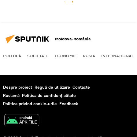
Moldova-România
POLITICĂ
SOCIETATE
ECONOMIE
RUSIA
INTERNAŢIONAL
Despre proiect
Reguli de utilizare
Contacte
Reclamă
Politica de confidențialitate
Politica privind cookie-urile
Feedback