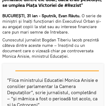
se umplea Piața Victoriei de #Rezist”
BUCUREȘTI, 31 ian - Sputnik, Evan Răutu.
O serie de
miniștri și înalți funcționari din Executivul Orban și-
au angajat copiii la stat sau au interese financiare
care pun mari semne de întrebare.
Cunoscutul jurnalist Bogdan Tiberiu Iacob prezintă
câteva dintre aceste nume – însoțind cu un
document care o vizează chiar pe controversata
Monica Anisie, ministrul Educației.
”Fiica ministrului Educatiei Monica Anisie e
consilier parlamentar la Camera
Deputaților”, scrie jurnalistul, completând
– ”și mămica a fost o perioadă tot acolo, ca
și la Cotroceni”.