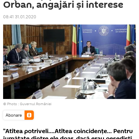
Orban, angajări și interese
08:41 31.01.2020
© Photo :
Guvernul României
Abonare
”Atîtea potriveli....Atîtea coincidențe… Pentru
jumătate dintre ele doar, dacă erau pesediști,