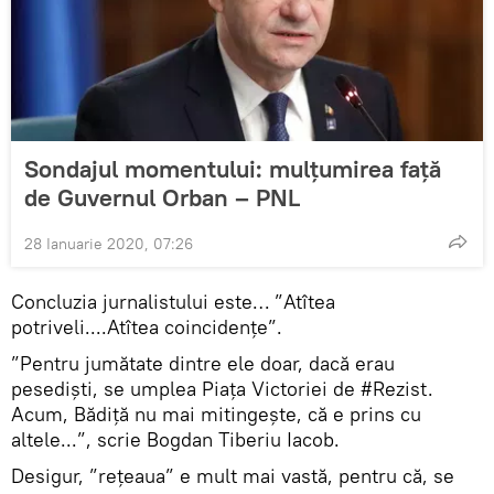
Sondajul momentului: mulțumirea față
de Guvernul Orban – PNL
28 Ianuarie 2020, 07:26
Concluzia jurnalistului este… ”Atîtea
potriveli....Atîtea coincidențe”.
”Pentru jumătate dintre ele doar, dacă erau
pesediști, se umplea Piața Victoriei de #Rezist.
Acum, Bădiță nu mai mitingește, că e prins cu
altele...”, scrie Bogdan Tiberiu Iacob.
Desigur, ”rețeaua” e mult mai vastă, pentru că, se