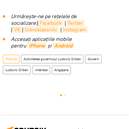
Urmărește-ne pe rețelele de
socializare:
|
Facebook
|
Twitter
|
VK
|
Odnoklassniki
|
Instagram
Accesaţi aplicaţiile mobile
pentru
iPhone
și
Android
Politică
Activitatea guvernului Ludovic Orban
Guvern
Ludovic Orban
interese
Angajare