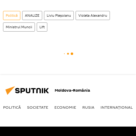
Politică
ANALIZE
Liviu Pleșoianu
Violeta Alexandru
Ministrul Muncii
Lift
Moldova-România
POLITICĂ
SOCIETATE
ECONOMIE
RUSIA
INTERNAŢIONAL