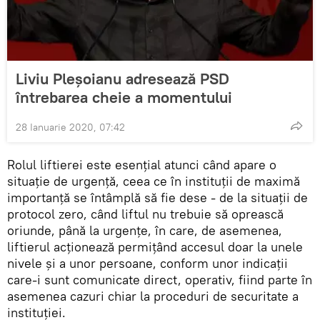
Liviu Pleșoianu adresează PSD
întrebarea cheie a momentului
28 Ianuarie 2020, 07:42
Rolul liftierei este esențial atunci când apare o
situație de urgență, ceea ce în instituții de maximă
importanță se întâmplă să fie dese - de la situații de
protocol zero, când liftul nu trebuie să oprească
oriunde, până la urgențe, în care, de asemenea,
liftierul acționează permițând accesul doar la unele
nivele și a unor persoane, conform unor indicații
care-i sunt comunicate direct, operativ, fiind parte în
asemenea cazuri chiar la proceduri de securitate a
instituției.