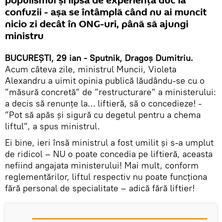
populismul și lipsa de experiență duc la
confuzii - așa se întâmplă când nu ai muncit
nicio zi decât în ONG-uri, până să ajungi
ministru
BUCUREȘTI, 29 ian - Sputnik, Dragoș Dumitriu.
Acum câteva zile, ministrul Muncii, Violeta
Alexandru a uimit opinia publică lăudându-se cu o
”măsură concretă” de ”restructurare” a ministerului:
a decis să renunțe la… liftieră, să o concedieze! -
”Pot să apăs și sigură cu degetul pentru a chema
liftul”, a spus ministrul.
Ei bine, ieri însă ministrul a fost umilit și s-a umplut
de ridicol – NU o poate concedia pe liftieră, aceasta
nefiind angajata ministerului! Mai mult, conform
reglementărilor, liftul respectiv nu poate funcționa
fără personal de specialitate – adică fără liftier!