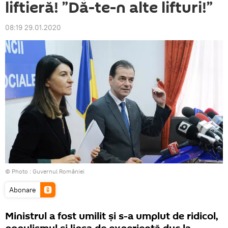
liftieră! ”Dă-te-n alte lifturi!”
08:19 29.01.2020
© Photo :
Guvernul României
Abonare
Ministrul a fost umilit și s-a umplut de ridicol,