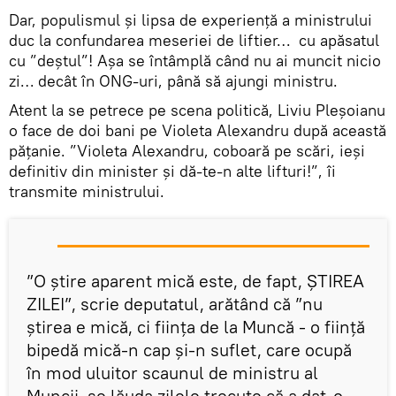
Dar, populismul și lipsa de experiență a ministrului
duc la confundarea meseriei de liftier… cu apăsatul
cu ”deștul”! Așa se întâmplă când nu ai muncit nicio
zi… decât în ONG-uri, până să ajungi ministru.
Atent la se petrece pe scena politică, Liviu Pleșoianu
o face de doi bani pe Violeta Alexandru după această
pățanie. ”Violeta Alexandru, coboară pe scări, ieși
definitiv din minister și dă-te-n alte lifturi!”, îi
transmite ministrului.
”O știre aparent mică este, de fapt, ȘTIREA
ZILEI”, scrie deputatul, arătând că ”nu
știrea e mică, ci ființa de la Muncă - o ființă
bipedă mică-n cap și-n suflet, care ocupă
în mod uluitor scaunul de ministru al
Muncii, se lăuda zilele trecute că a dat-o