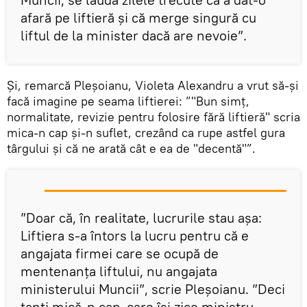
afară pe liftieră și că merge singură cu
liftul de la minister dacă are nevoie”.
Și, remarcă Pleșoianu, Violeta Alexandru a vrut să-și
facă imagine pe seama liftierei: ”"Bun simț,
normalitate, revizie pentru folosire fără liftieră" scria
mica-n cap și-n suflet, crezând ca rupe astfel gura
târgului și că ne arată cât e ea de "decentă"”.
”Doar că, în realitate, lucrurile stau așa:
Liftiera s-a întors la lucru pentru că e
angajata firmei care se ocupă de
mentenanța liftului, nu angajata
ministerului Muncii”, scrie Pleșoianu. ”Deci
tanti mică-n cap, care își zice ministru,