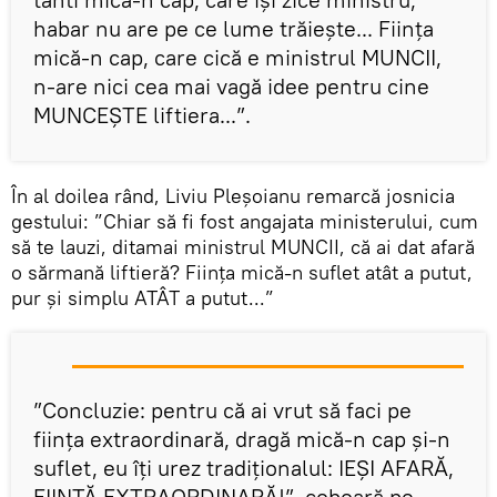
habar nu are pe ce lume trăiește... Ființa
mică-n cap, care cică e ministrul MUNCII,
n-are nici cea mai vagă idee pentru cine
MUNCEȘTE liftiera...”.
În al doilea rând, Liviu Pleșoianu remarcă josnicia
gestului: ”Chiar să fi fost angajata ministerului, cum
să te lauzi, ditamai ministrul MUNCII, că ai dat afară
o sărmană liftieră? Ființa mică-n suflet atât a putut,
pur și simplu ATÂT a putut...”
”Concluzie: pentru că ai vrut să faci pe
ființa extraordinară, dragă mică-n cap și-n
suflet, eu îți urez tradiționalul: IEȘI AFARĂ,
FIINȚĂ EXTRAORDINARĂ!”, coboară pe