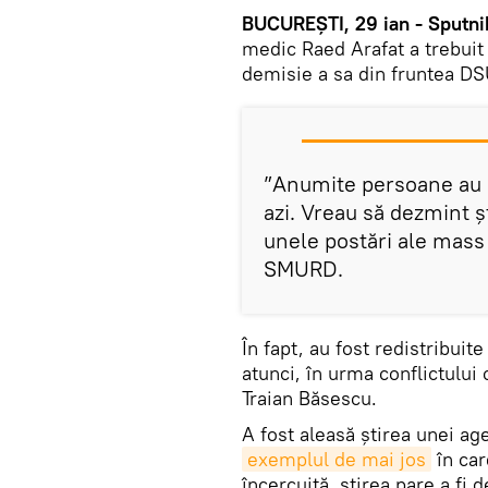
BUCUREȘTI, 29 ian - Sputni
medic Raed Arafat a trebuit 
demisie a sa din fruntea DS
”Anumite persoane au r
azi. Vreau să dezmint ș
unele postări ale mass 
SMURD.
În fapt, au fost redistribuit
atunci, în urma conflictului
Traian Băsescu.
A fost aleasă știrea unei age
exemplul de mai jos
în car
încercuită, știrea pare a fi d