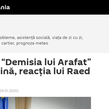
nia
obleme, asistență socială, viața de zi cu zi,
in cartier, prognoza meteo
“Demisia lui Arafat”
vină, reacția lui Raed
 29.01.2020
)