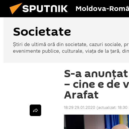
Moldova-Româ
Societate
Știri de ultimă oră din societate, cazuri sociale, pr
evenimente publice, culturale, viața de la țară, d
S-a anunțat 
– cine e de 
Arafat
18:29 29.01.2020
(actualizat:
18:30