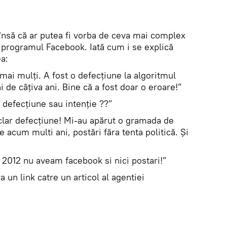
însă că ar putea fi vorba de ceva mai complex
 programul Facebook. Iată cum i se explică
a:
ai mulți. A fost o defecțiune la algoritmul
i de câțiva ani. Bine că a fost doar o eroare!”
 defecțiune sau intenție ??”
clar defecțiune! Mi-au apărut o gramada de
de acum multi ani, postări făra tenta politică. Și
 2012 nu aveam facebook si nici postari!”
 un link catre un articol al agentiei