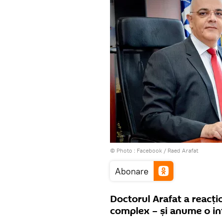
© Photo :
Facebook / Raed Arafat
Abonare
Doctorul Arafat a reacți
complex – și anume o i