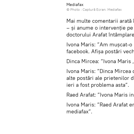
Mediafax
© Photo : Captură Ecran: Mediafax
Mai multe comentarii arată 
– și anume o intervenție pe
doctorului Arafat întâmplare
Ivona Maris: ”Am mușcat-o m
facebook. Afișa postări vech
Dinca Mircea: ”Ivona Maris ,
Ivona Maris: ”Dinca Mircea 
alte postări ale prietenilor 
ieri a fost problema asta”.
Raed Arafat: ”Ivona Maris in
Ivona Maris: ”Raed Arafat era
mediafax”.