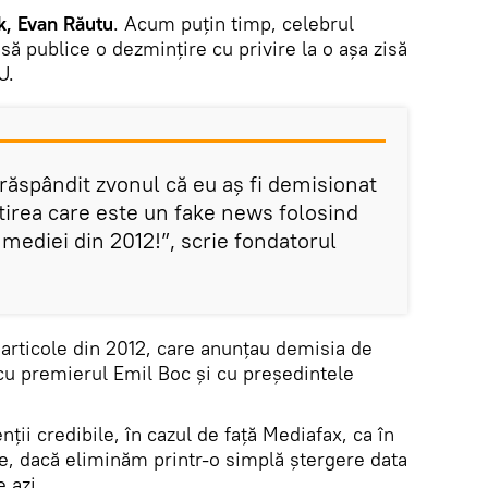
k, Evan Răutu
. Acum puțin timp, celebrul
să publice o dezmințire cu privire la o așa zisă
U.
ăspândit zvonul că eu aș fi demisionat
tirea care este un fake news folosind
mediei din 2012!”, scrie fondatorul
e articole din 2012, care anunțau demisia de
 cu premierul Emil Boc și cu președintele
nții credibile, în cazul de față Mediafax, ca în
e, dacă eliminăm printr-o simplă ștergere data
e azi.