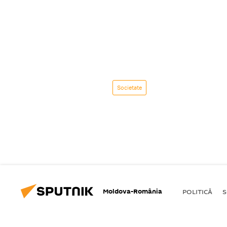
Societate
Moldova-România
POLITICĂ
S