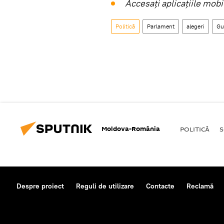
Accesaţi aplicaţiile mob
Politică
Parlament
alegeri
Gu
Moldova-România
POLITICĂ
S
Despre proiect
Reguli de utilizare
Contacte
Reclamă