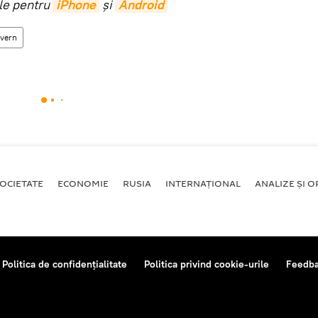
ile pentru
iPhone
și
Android
vern
OCIETATE
ECONOMIE
RUSIA
INTERNAŢIONAL
ANALIZE ȘI OP
Politica de confidențialitate
Politica privind cookie-urile
Feedb