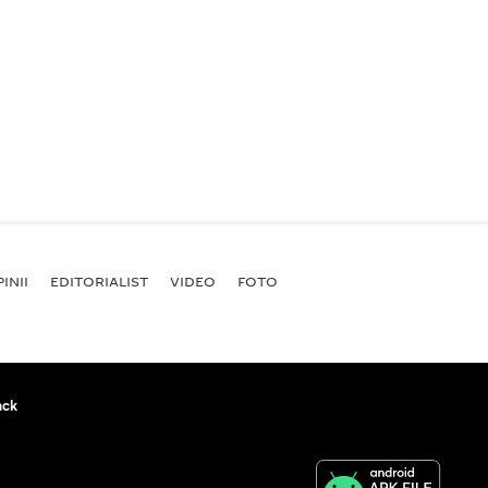
INII
EDITORIALIST
VIDEO
FOTO
ack