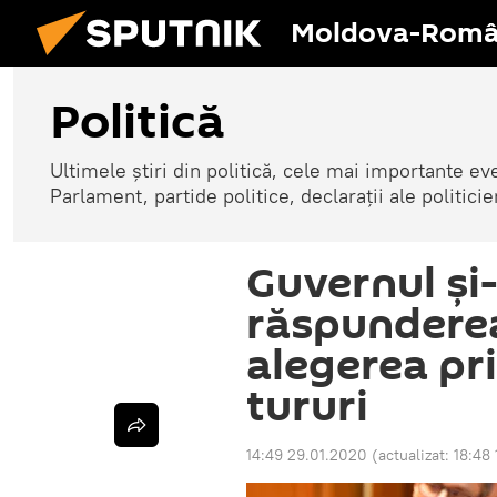
Moldova-Româ
Politică
Ultimele știri din politică, cele mai importante e
Parlament, partide politice, declarații ale politicie
Guvernul și
răspunderea
alegerea pr
tururi
14:49 29.01.2020
(actualizat:
18:48 