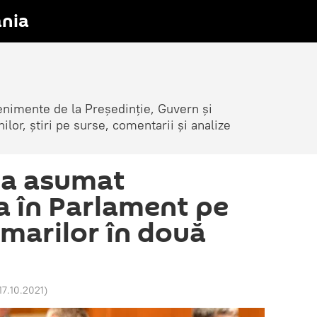
nia
venimente de la Președinție, Guvern și
nilor, știri pe surse, comentarii și analize
-a asumat
 în Parlament pe
imarilor în două
17.10.2021
)