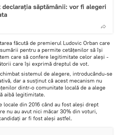
 declarația săptămânii: vor fi alegeri
ata
tarea făcută de premierul Ludovic Orban care
asumării pentru a permite cetățenilor să își
stem care să confere legitimitate celor aleși -
ătorii care își exprimă dreptul de vot.
 schimbat sistemul de alegere, introducându-se
ativă, dar a susținut că acest mecanism nu
țenilor dintr-o comunitate locală de a alege
ă aibă legitimitate.
e locale din 2016 când au fost aleși drept
are nu au avut nici măcar 30% din voturi,
didați ar fi fost aleși astfel.