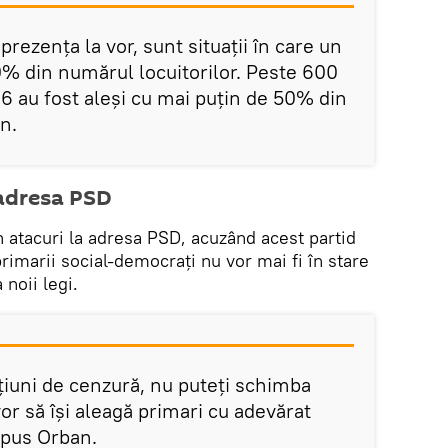
rezența la vor, sunt situații în care un
0% din numărul locuitorilor. Peste 600
016 au fost aleși cu mai puțin de 50% din
n.
 adresa PSD
n atacuri la adresa PSD, acuzând acest partid
 primarii social-democrați nu vor mai fi în stare
noii legi.
țiuni de cenzură, nu puteți schimba
or să își aleagă primari cu adevărat
spus Orban.