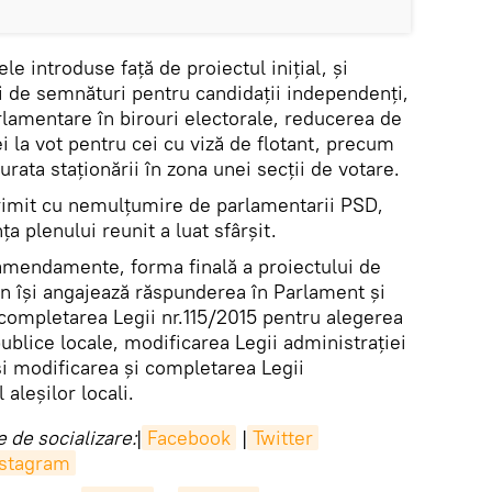
e introduse față de proiectul inițial, și
de semnături pentru candidații independenți,
rlamentare în birouri electorale, reducerea de
ei la vot pentru cei cu viză de flotant, precum
ata staționării în zona unei secții de votare.
primit cu nemulțumire de parlamentarii PSD,
ța plenului reunit a luat sfârșit.
 amendamente, forma finală a proiectului de
n îşi angajează răspunderea în Parlament și
 completarea Legii nr.115/2015 pentru alegerea
publice locale, modificarea Legii administraţiei
şi modificarea şi completarea Legii
aleşilor locali.
 de socializare:
|
Facebook
|
Twitter
nstagram