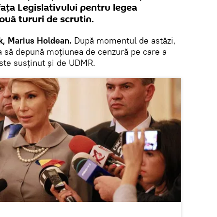
ața Legislativului pentru legea
două tururi de scrutin.
k, Marius Holdean.
După momentul de astăzi,
ca să depună moțiunea de cenzură pe care a
ste susținut și de UDMR.