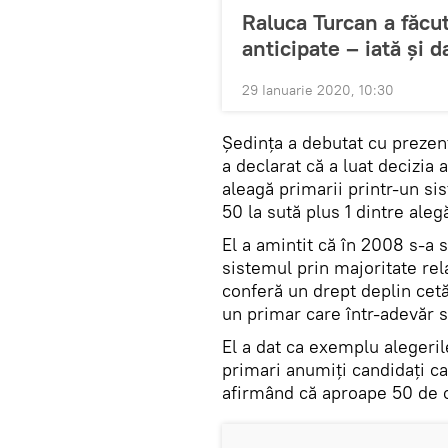
Raluca Turcan a făcut
anticipate – iată și d
29 Ianuarie 2020, 10:30
Ședința a debutat cu prezen
a declarat că a luat decizia 
aleagă primarii printr-un si
50 la sută plus 1 dintre aleg
El a amintit că în 2008 s-a
sistemul prin majoritate rel
conferă un drept deplin cetă
un primar care într-adevăr s
El a dat ca exemplu alegeril
primari anumiți candidați c
afirmând că aproape 50 de can