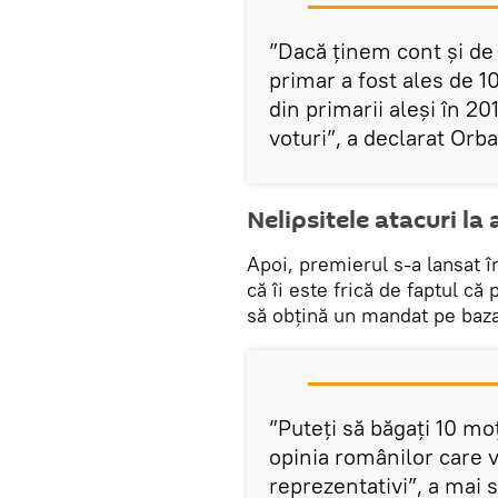
”Dacă ținem cont și de p
primar a fost ales de 1
din primarii aleși în 2
voturi”, a declarat Orba
Nelipsitele atacuri la
Apoi, premierul s-a lansat î
că îi este frică de faptul că
să obțină un mandat pe baza 
”Puteți să băgați 10 mo
opinia românilor care v
reprezentativi”, a mai 