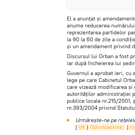
El a anunțat și amendamentel
anume reducerea numărului 
reprezentarea partidelor pa
la 90 la 60 de zile a condiți
și un amendament privind dur
Discursul lui Orban a fost 
iar după încheierea lui ședin
Guvernul a aprobat ieri, cu
lege pe care Cabinetul Orba
care vizează modificarea şi
autorităţilor administraţiei 
publice locale nr.215/2001, 
nr.393/2004 privind Statutul 
Urmărește-ne pe rețelele
|
VK
|
Odnoklassniki
|
I